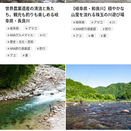
世界農業遺産の清流と魚た
【岐阜県・和良川】穏やかな
ち。観光も釣りも楽しめる岐
山里を流れる珠玉の川遊び場
阜県・長良川
岐阜県
アマゴ
川
岐阜県
アマゴ
ANA釣り倶楽部
釣り
ANAグルメマイル
川
アユ
春
夏
歴史・文化・芸術
ANA釣り倶楽部
釣り
アユ
夏