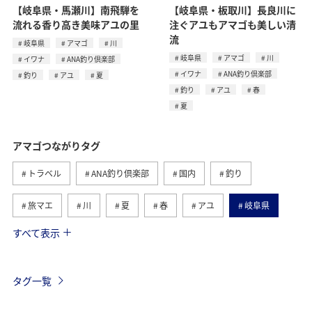
【岐阜県・馬瀬川】南飛騨を
【岐阜県・板取川】長良川に
流れる香り高き美味アユの里
注ぐアユもアマゴも美しい清
流
岐阜県
アマゴ
川
岐阜県
アマゴ
川
イワナ
ANA釣り倶楽部
イワナ
ANA釣り倶楽部
釣り
アユ
夏
釣り
アユ
春
夏
アマゴつながりタグ
トラベル
ANA釣り倶楽部
国内
釣り
旅マエ
川
夏
春
アユ
岐阜県
すべて表示
和歌山県
イワナ
静岡県
高知県
旅ナカ
ANAグルメマイル
歴史・文化・芸術
ヤマメ
タグ一覧
山口県
秋
滋賀県
湖
長野県
海