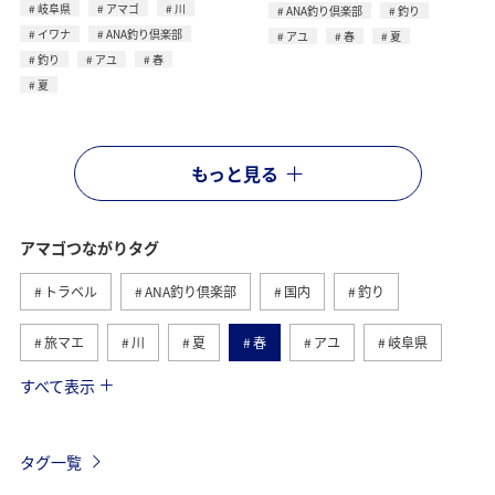
岐阜県
アマゴ
川
ANA釣り倶楽部
釣り
イワナ
ANA釣り倶楽部
アユ
春
夏
釣り
アユ
春
夏
もっと見る
アマゴつながりタグ
トラベル
ANA釣り倶楽部
国内
釣り
旅マエ
川
夏
春
アユ
岐阜県
すべて表示
和歌山県
イワナ
静岡県
高知県
旅ナカ
ANAグルメマイル
歴史・文化・芸術
秋
ヤマメ
タグ一覧
湖
山口県
滋賀県
長野県
海