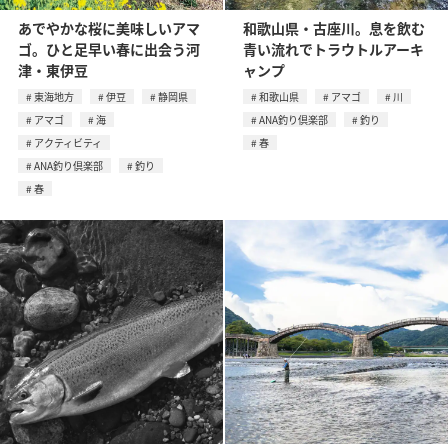
あでやかな桜に美味しいアマ
和歌山県・古座川。息を飲む
ゴ。ひと足早い春に出会う河
青い流れでトラウトルアーキ
津・東伊豆
ャンプ
東海地方
伊豆
静岡県
和歌山県
アマゴ
川
アマゴ
海
ANA釣り倶楽部
釣り
アクティビティ
春
ANA釣り倶楽部
釣り
春