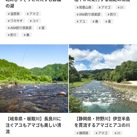
の湖
和歌山県
アマゴ
川
滋賀県
アマゴ
ANA釣り倶楽部
釣り
ワカサギ
コイ
アユ
春
夏
ANA釣り倶楽部
湖
釣り
春
【岐阜県・板取川】長良川に
【静岡県・狩野川】伊豆半島
注ぐアユもアマゴも美しい清
を貫流するアマゴとアユの川
流
静岡県
アマゴ
川