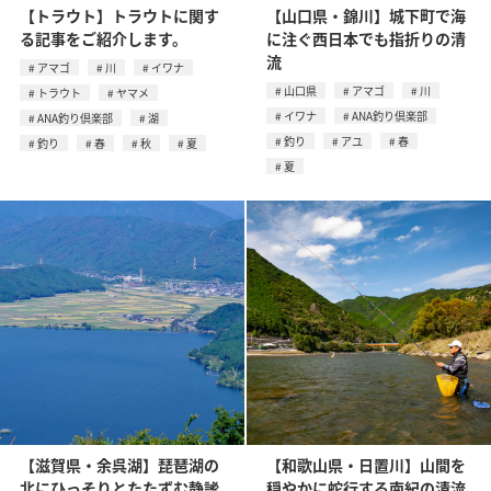
【トラウト】トラウトに関す
【山口県・錦川】城下町で海
る記事をご紹介します。
に注ぐ西日本でも指折りの清
流
アマゴ
川
イワナ
山口県
アマゴ
川
トラウト
ヤマメ
イワナ
ANA釣り倶楽部
ANA釣り倶楽部
湖
釣り
アユ
春
釣り
春
秋
夏
夏
【滋賀県・余呉湖】琵琶湖の
【和歌山県・日置川】山間を
北にひっそりとたたずむ静謐
穏やかに蛇行する南紀の清流