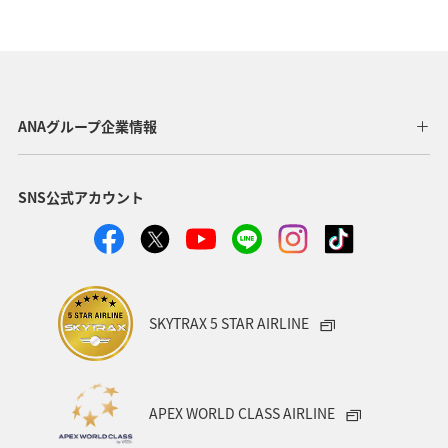
山口県
秋
滋賀県
湖
長野県
海
アクティビティ
東海地方
伊豆
ワカサギ
コイ
トラウト
ANAグループ企業情報
SNS公式アカウント
SKYTRAX 5 STAR AIRLINE
APEX WORLD CLASS AIRLINE