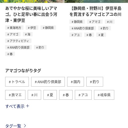
あでやかな桜に美味しいアマ
【静岡県・狩野川】伊豆半島
ゴ。ひと足早い春に出会う河
を貫流するアマゴとアユの川
津・東伊豆
静岡県
アマゴ
川
東海地方
伊豆
静岡県
ANA釣り倶楽部
釣り
アマゴ
海
アユ
春
夏
アクティビティ
ANA釣り倶楽部
釣り
春
アマゴつながりタグ
トラベル
ANA釣り倶楽部
国内
釣り
旅マエ
川
夏
春
アユ
岐阜県
すべて表示
和歌山県
イワナ
静岡県
高知県
旅ナカ
ANAグルメマイル
歴史・文化・芸術
ヤマメ
タグ一覧