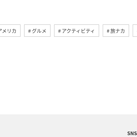
アメリカ
グルメ
アクティビティ
旅ナカ
メキシコ
東アジア
ニューヨーク
タイ
イフ
ANAショッピング A-style
釣り
春
ナダ
オーストリア
ベトナム
オーストラリア
保安検査
歴史・文化・芸術
家族旅行
SN
ウト
オセアニア
クリスマス
ツアー
冬