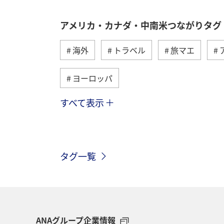
アメリカ・カナダ・中南米つながりタグ
海外
トラベル
旅マエ
ヨーロッパ
すべて表示
東南アジア・南アジア
世界遺産
お祭り・イベント
旅アト
ラ
タグ一覧
自然・植物
バンクーバー
カ
ロサンゼルス
ハワイ
アプリ
韓国
イギリス
川
トラ
ANAグループ企業情報