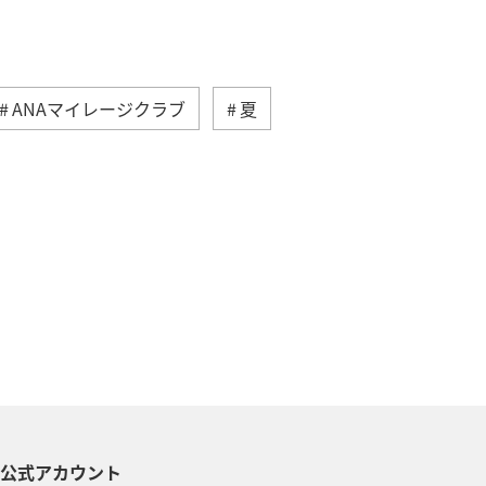
ANAマイレージクラブ
夏
ドイツ
年末年始
飛行機
秋
ANA釣り倶楽部
シアトル
スウェーデン
台湾
一人旅
カップル
趣味
S公式アカウント