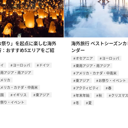
お祭り」を起点に楽しむ海外
海外旅行 ベストシーズンカ
行：おすすめ5エリアをご紹
ンダー
オセアニア
ヨーロッパ
タイ
ヨーロッパ
ドイツ
東南アジア・南アジア
東南アジア・南アジア
アメリカ・カナダ・中南米
アメリカ
東アジア
お祭り・イベント
アメリカ・カナダ・中南米
アクティビティ
春
韓国
イギリス
東アジア
年末年始
秋
クリスマ
お祭り・イベント
冬
夏