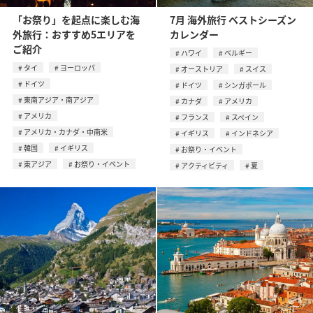
「お祭り」を起点に楽しむ海
7月 海外旅行 ベストシーズン
外旅行：おすすめ5エリアを
カレンダー
ご紹介
ハワイ
ベルギー
タイ
ヨーロッパ
オーストリア
スイス
ドイツ
ドイツ
シンガポール
東南アジア・南アジア
カナダ
アメリカ
アメリカ
フランス
スペイン
アメリカ・カナダ・中南米
イギリス
インドネシア
韓国
イギリス
お祭り・イベント
東アジア
お祭り・イベント
アクティビティ
夏