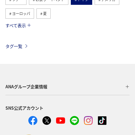
ヨーロッパ
夏
すべて表示
ハワイ
シンガポール
カナダ
フランス
スペイン
インドネシア
旅ナカ
タグ一覧
歴史・文化・芸術
ベルギー
オーストリア
スイス
世界遺産
釣り
秋
ANA釣り倶楽部
イタリア
タイ
ANAグループ企業情報
東南アジア・南アジア
アメリカ・カナダ・中南米
SNS公式アカウント
韓国
東アジア
趣味
国内
ライフ
ANAのサービス
春
川