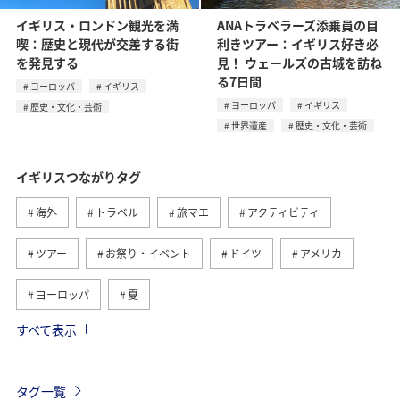
イギリス・ロンドン観光を満
ANAトラベラーズ添乗員の目
喫：歴史と現代が交差する街
利きツアー：イギリス好き必
を発見する
見！ ウェールズの古城を訪ね
る7日間
ヨーロッパ
イギリス
ヨーロッパ
イギリス
歴史・文化・芸術
世界遺産
歴史・文化・芸術
イギリスつながりタグ
海外
トラベル
旅マエ
アクティビティ
ツアー
お祭り・イベント
ドイツ
アメリカ
ヨーロッパ
夏
すべて表示
ハワイ
シンガポール
カナダ
フランス
スペイン
インドネシア
旅ナカ
タグ一覧