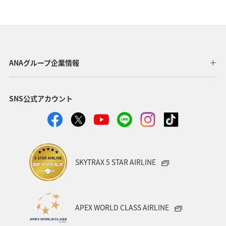
歴史・文化・芸術
ベルギー
オーストリア
スイス
世界遺産
釣り
秋
ANA釣り倶楽部
イタリア
タイ
ANAグループ企業情報
東南アジア・南アジア
アメリカ・カナダ・中南米
SNS公式アカウント
韓国
東アジア
趣味
国内
ライフ
ANAのサービス
春
川
SKYTRAX 5 STAR AIRLINE
APEX WORLD CLASS AIRLINE