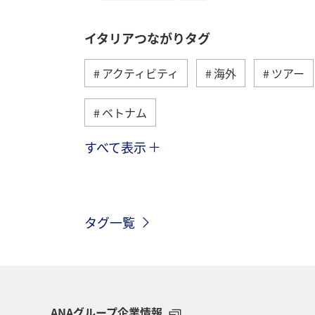
イタリアつながりタグ
アクティビティ
海外
ツアー
ベトナム
すべて表示
シンガポール
香港
オースト
フィリピン
フランス
グルメ
タグ一覧
旅ナカ
世界遺産
歴史・文化
ANAショッピング A-style
ワイン
ANAグループ企業情報