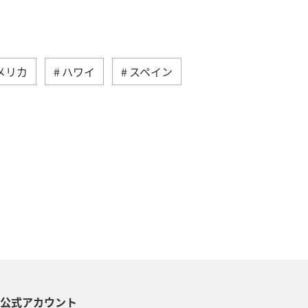
メリカ
ハワイ
スペイン
東南アジア・南アジア
メキシコ
カナダ
イギリス
タイ
ピング＆ライフ
A-style秋特集
S公式アカウント