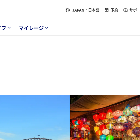
JAPAN
・日本語
予約
サポ
イフ
マイレージ