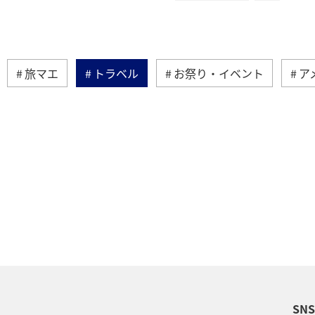
旅マエ
トラベル
お祭り・イベント
ア
ラリア
台湾
韓国
インドネシア
春
ヨーロッパ
秋
オーストリア
ドイツ
・芸術
ANA Mall
ライフ
日常
ショッ
ベルギー
スイス
夏
冬
SN