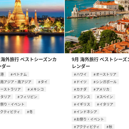
月 海外旅行 ベストシーズンカ
9月 海外旅行 ベストシーズ
ンダー
レンダー
香港
ベトナム
ハワイ
オーストリア
東南アジア・南アジア
タイ
ドイツ
シンガポール
オーストラリア
メキシコ
カナダ
アメリカ
イタリア
フィリピン
フランス
スペイン
お祭り・イベント
イギリス
イタリア
アクティビティ
冬
インドネシア
お祭り・イベント
アクティビティ
秋