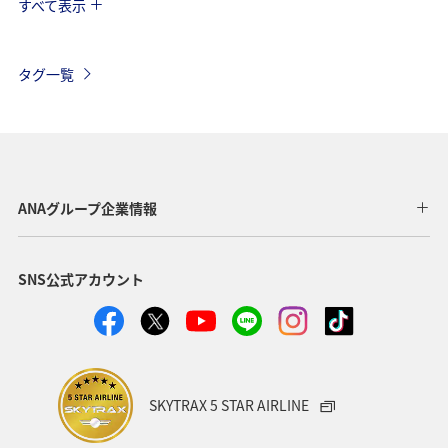
すべて表示
シンガポール
香港
オーストラリア
台湾
韓国
インドネシア
春
東南アジア・南アジア
タグ一覧
メキシコ
フィリピン
フランス
グルメ
ヨーロッパ
秋
オーストリア
ドイツ
カナダ
イギリス
タイ
旅ナカ
世界遺産
ANAグループ企業情報
歴史・文化・芸術
ANA Mall
ライフ
日常
SNS公式アカウント
ショッピング＆ライフ
A-style秋特集
ANAショッピング A-style
ワイン
ベルギー
スイス
夏
冬
SKYTRAX 5 STAR AIRLINE