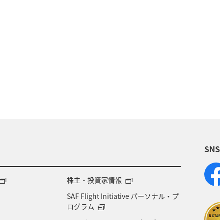
ラリア
台湾
韓国
インドネシア
春
ヨーロッパ
秋
オーストリア
ドイツ
・芸術
ANA Mall
ライフ
日常
ショッ
ベルギー
スイス
夏
冬
SN
株主・投資家情報
SAF Flight Initiative パーソナル・プ
ログラム