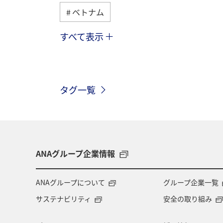
ベトナム
すべて表示
シンガポール
香港
オースト
フィリピン
フランス
グルメ
タグ一覧
旅ナカ
世界遺産
歴史・文化
ANAショッピング A-style
ワイン
ANAグループ企業情報
ANAグループについて
グループ企業一覧
サステナビリティ
安全の取り組み