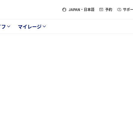
JAPAN
・日本語
予約
サポ
イフ
マイレージ