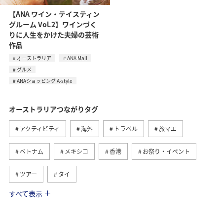
【ANA ワイン・テイスティン
グルーム Vol.2】ワインづく
りに人生をかけた夫婦の芸術
作品
オーストラリア
ANA Mall
グルメ
ANAショッピング A-style
オーストラリアつながりタグ
アクティビティ
海外
トラベル
旅マエ
ベトナム
メキシコ
香港
お祭り・イベント
ツアー
タイ
すべて表示
台湾
旅ナカ
オセアニア
オーストリア
東南アジア・南アジア
冬
グルメ
ドイツ