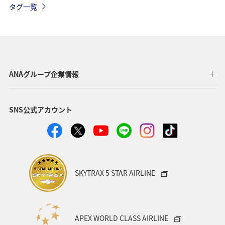
タグ一覧
年末年始
アメリカ
秋
イタリア
フィリピン
自然・植物
シドニー
釣り
春
ANA釣り倶楽部
ハワイ
ベルギー
ANAグループ企業情報
スイス
フランス
韓国
世界遺産
SNS公式アカウント
歴史・文化・芸術
ヨーロッパ
アメリカ・カナダ・中南米
スウェーデン
東アジア
趣味
パース
ANA Mall
ライフ
日常
SKYTRAX 5 STAR AIRLINE
ショッピング＆ライフ
ANAショッピング A-style
ワイン
マダイ
海
アオリイカ
夏
APEX WORLD CLASS AIRLINE