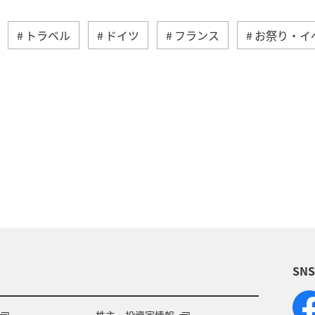
トラベル
ドイツ
フランス
お祭り・イ
メキシコ
オーストラリア
歴史・文化・芸術
年始
台湾
香港
カナダ
イギリス
秋
韓国
冬
夏
イタリア
アメリ
クリスマス
SN
株主・投資家情報