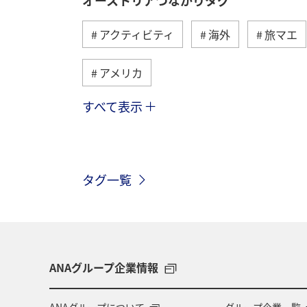
アクティビティ
海外
旅マエ
アメリカ
すべて表示
ベトナム
ハワイ
タイ
シンガポール
スペイン
年末
タグ一覧
東南アジア・南アジア
グルメ
東アジア
フィリピン
春
ANAグループ企業情報
ANAグループについて
グループ企業一覧