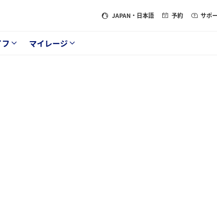
JAPAN
・日本語
予約
サポ
イフ
マイレージ