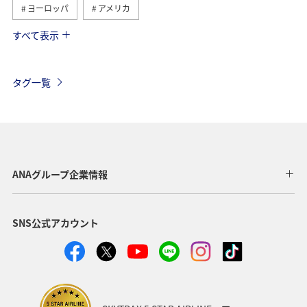
ヨーロッパ
アメリカ
すべて表示
ベトナム
ハワイ
タイ
メキシコ
オーストラリア
歴史・文化・芸術
ベルギー
タグ一覧
スイス
シンガポール
スペイン
年末年始
台湾
香港
カナダ
イギリス
インドネシア
旅ナカ
東南アジア・南アジア
ANAグループ企業情報
グルメ
冬
夏
韓国
イタリア
秋
SNS公式アカウント
アメリカ・カナダ・中南米
スウェーデン
東アジア
クリスマス
春
フィリピン