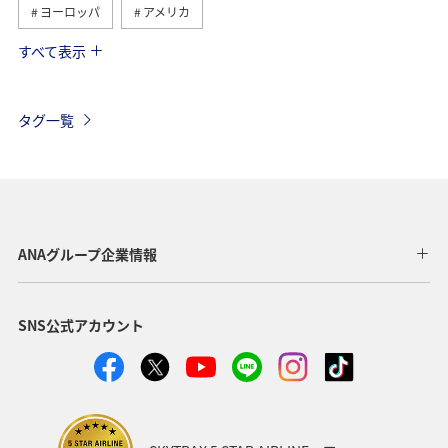
ヨーロッパ
アメリカ
すべて表示
ベトナム
ハワイ
タイ
メキシコ
オーストラリア
歴史・文化・芸術
ベルギー
タグ一覧
スイス
シンガポール
スペイン
年末年始
台湾
香港
カナダ
イギリス
インドネシア
旅ナカ
東南アジア・南アジア
ANAグループ企業情報
グルメ
秋
韓国
冬
夏
イタリア
SNS公式アカウント
アメリカ・カナダ・中南米
スウェーデン
東アジア
フィリピン
春
クリスマス