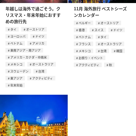
年越しは海外で過ごそう。ク
11月 海外旅行 ベストシーズ
リスマス・年末年始におすす
ンカレンダー
めの旅行先
ベルギー
オーストリア
タイ
オーストリア
香港
スイス
ドイツ
ヨーロッパ
ドイツ
ベトナム
タイ
ベトナム
アメリカ
フランス
オーストラリア
東南アジア・南アジア
メキシコ
台湾
韓国
アメリカ・カナダ・中南米
お祭り・イベント
メキシコ
オーストラリア
アクティビティ
秋
スウェーデン
台湾
東アジア
アクティビティ
年末年始