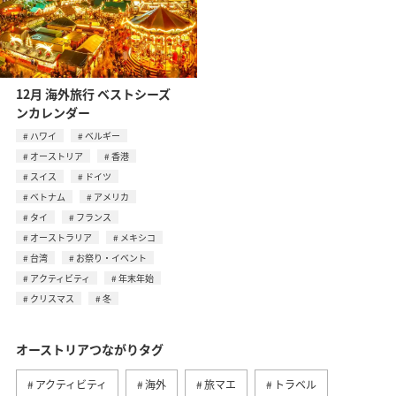
12月 海外旅行 ベストシーズ
ンカレンダー
ハワイ
ベルギー
オーストリア
香港
スイス
ドイツ
ベトナム
アメリカ
タイ
フランス
オーストラリア
メキシコ
台湾
お祭り・イベント
アクティビティ
年末年始
クリスマス
冬
オーストリアつながりタグ
アクティビティ
海外
旅マエ
トラベル