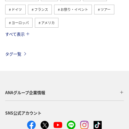
ドイツ
フランス
お祭り・イベント
ツアー
ヨーロッパ
アメリカ
すべて表示
ベトナム
ハワイ
タイ
メキシコ
オーストラリア
歴史・文化・芸術
ベルギー
タグ一覧
スイス
シンガポール
スペイン
年末年始
台湾
香港
カナダ
イギリス
インドネシア
旅ナカ
東南アジア・南アジア
ANAグループ企業情報
グルメ
秋
韓国
冬
夏
イタリア
SNS公式アカウント
アメリカ・カナダ・中南米
スウェーデン
東アジア
フィリピン
春
クリスマス