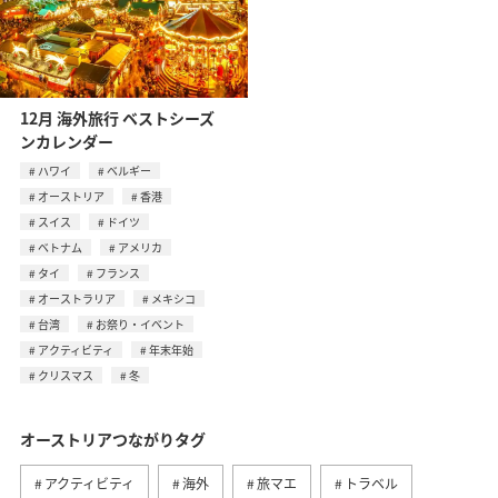
12月 海外旅行 ベストシーズ
ンカレンダー
ハワイ
ベルギー
オーストリア
香港
スイス
ドイツ
ベトナム
アメリカ
タイ
フランス
オーストラリア
メキシコ
台湾
お祭り・イベント
アクティビティ
年末年始
クリスマス
冬
オーストリアつながりタグ
アクティビティ
海外
旅マエ
トラベル