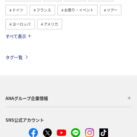
ドイツ
フランス
お祭り・イベント
ツアー
ヨーロッパ
アメリカ
すべて表示
ベトナム
ハワイ
タイ
メキシコ
オーストラリア
歴史・文化・芸術
ベルギー
タグ一覧
スイス
シンガポール
スペイン
年末年始
台湾
香港
カナダ
イギリス
インドネシア
旅ナカ
東南アジア・南アジア
ANAグループ企業情報
グルメ
秋
韓国
冬
夏
イタリア
SNS公式アカウント
アメリカ・カナダ・中南米
スウェーデン
東アジア
フィリピン
春
クリスマス