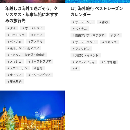
年越しは海外で過ごそう。ク
1月 海外旅行 ベストシーズン
リスマス・年末年始におすす
カレンダー
めの旅行先
オーストリア
香港
タイ
オーストリア
ベトナム
ヨーロッパ
ドイツ
東南アジア・南アジア
タイ
ベトナム
アメリカ
オーストラリア
メキシコ
東南アジア・南アジア
フィリピン
アメリカ・カナダ・中南米
お祭り・イベント
メキシコ
オーストラリア
アクティビティ
年末年始
スウェーデン
台湾
冬
東アジア
アクティビティ
年末年始