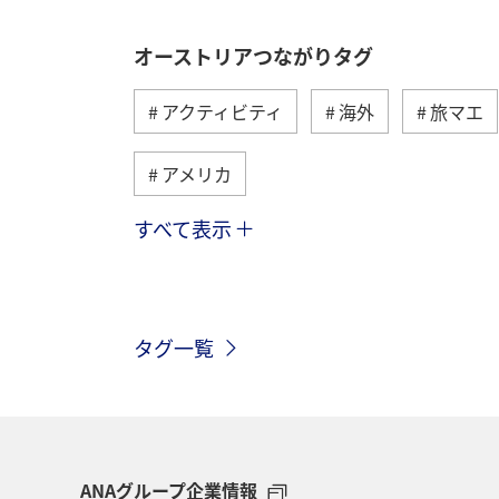
オーストリアつながりタグ
アクティビティ
海外
旅マエ
アメリカ
すべて表示
ベトナム
ハワイ
タイ
シンガポール
スペイン
年末
タグ一覧
東南アジア・南アジア
グルメ
東アジア
フィリピン
春
ANAグループ企業情報