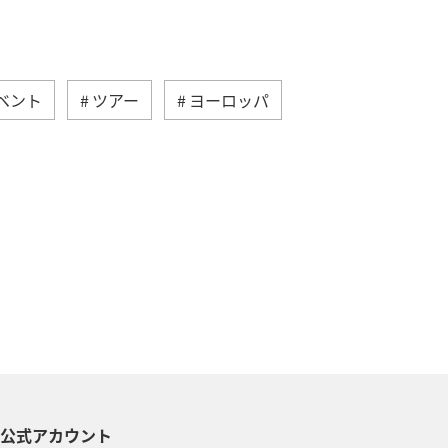
ベント
ツアー
ヨーロッパ
ベルギー
スイス
インドネシア
旅ナカ
カ・カナダ・中南米
スウェーデン
S公式アカウント