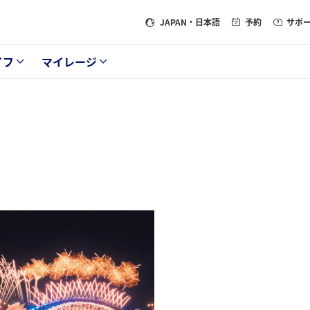
JAPAN
・日本語
予約
サポ
イフ
マイレージ