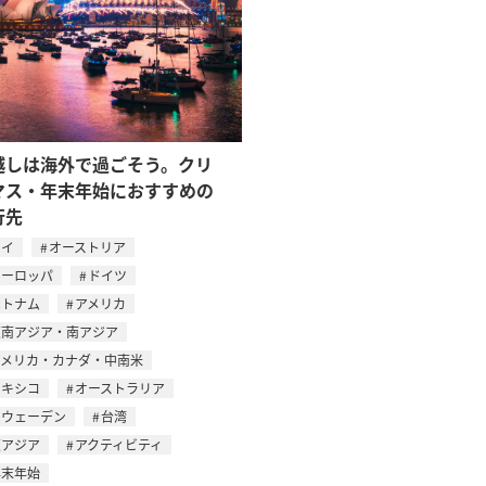
越しは海外で過ごそう。クリ
マス・年末年始におすすめの
行先
タイ
オーストリア
ヨーロッパ
ドイツ
ベトナム
アメリカ
東南アジア・南アジア
アメリカ・カナダ・中南米
メキシコ
オーストラリア
スウェーデン
台湾
東アジア
アクティビティ
年末年始