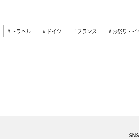
トラベル
ドイツ
フランス
お祭り・イ
メキシコ
オーストラリア
歴史・文化・芸術
年始
台湾
香港
カナダ
イギリス
秋
韓国
冬
夏
イタリア
アメリ
クリスマス
SN