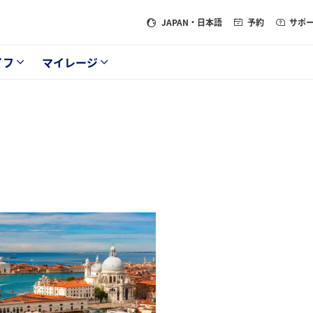
JAPAN
・日本語
予約
サポ
イフ
マイレージ