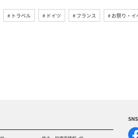
トラベル
ドイツ
フランス
お祭り・イ
メキシコ
オーストラリア
歴史・文化・芸術
年始
台湾
香港
カナダ
イギリス
秋
韓国
冬
夏
イタリア
アメリ
クリスマス
SN
株主・投資家情報