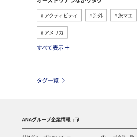
アクティビティ
海外
旅マエ
アメリカ
すべて表示
ベトナム
ハワイ
タイ
シンガポール
スペイン
年末
タグ一覧
東南アジア・南アジア
グルメ
東アジア
フィリピン
春
ANAグループ企業情報
ANAグループについて
グループ企業一覧