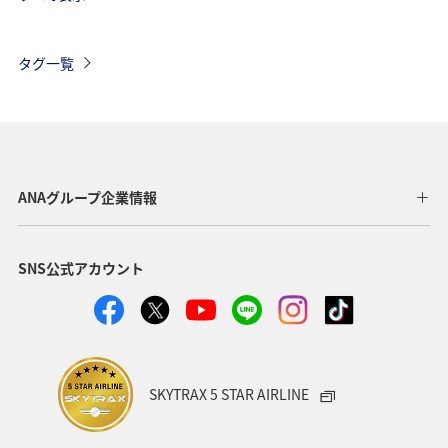
ベトナム
ハワイ
タイ
メキシコ
オーストラリア
歴史・文化・芸術
ベルギー
タグ一覧
スイス
シンガポール
スペイン
年末年始
台湾
香港
カナダ
イギリス
インドネシア
旅ナカ
東南アジア・南アジア
ANAグループ企業情報
グルメ
冬
夏
韓国
イタリア
秋
SNS公式アカウント
アメリカ・カナダ・中南米
スウェーデン
東アジア
クリスマス
春
フィリピン
SKYTRAX 5 STAR AIRLINE