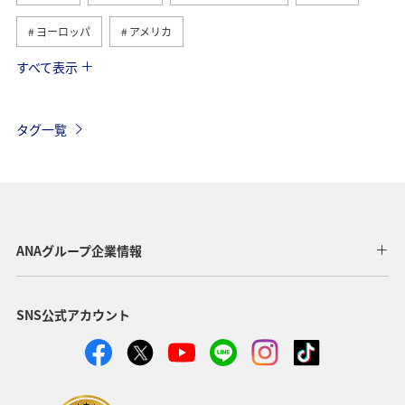
ヨーロッパ
アメリカ
すべて表示
ベトナム
ハワイ
タイ
メキシコ
オーストラリア
歴史・文化・芸術
ベルギー
タグ一覧
スイス
シンガポール
スペイン
年末年始
台湾
香港
カナダ
イギリス
インドネシア
旅ナカ
東南アジア・南アジア
ANAグループ企業情報
グルメ
秋
韓国
冬
夏
イタリア
SNS公式アカウント
アメリカ・カナダ・中南米
スウェーデン
東アジア
フィリピン
春
クリスマス