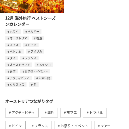
12月 海外旅行 ベストシーズ
ンカレンダー
ハワイ
ベルギー
オーストリア
香港
スイス
ドイツ
ベトナム
アメリカ
タイ
フランス
オーストラリア
メキシコ
台湾
お祭り・イベント
アクティビティ
年末年始
クリスマス
冬
オーストリアつながりタグ
アクティビティ
海外
旅マエ
トラベル
ドイツ
フランス
お祭り・イベント
ツアー