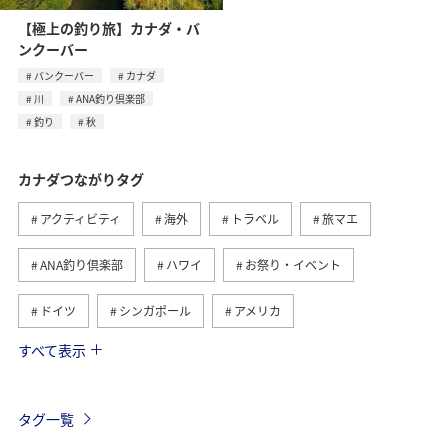
【極上の釣り旅】カナダ・バ
ンクーバー
バンクーバー
カナダ
川
ANA釣り倶楽部
釣り
秋
カナダつながりタグ
アクティビティ
海外
トラベル
旅マエ
ANA釣り倶楽部
ハワイ
お祭り・イベント
ドイツ
シンガポール
アメリカ
すべて表示
フランス
スペイン
ツアー
イギリス
インドネシア
バンクーバー
ベルギー
タグ一覧