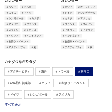
カレンダー
カレンダー
ハワイ
ベルギー
ハワイ
オーストリア
スイス
ドイツ
ドイツ
シンガポール
シンガポール
カナダ
カナダ
アメリカ
アメリカ
フランス
フランス
スペイン
スペイン
イギリス
イギリス
イタリア
イタリア
インドネシア
インドネシア
お祭り・イベント
お祭り・イベント
アクティビティ
夏
アクティビティ
秋
カナダつながりタグ
アクティビティ
海外
トラベル
旅マエ
ANA釣り倶楽部
ハワイ
お祭り・イベント
ドイツ
シンガポール
アメリカ
すべて表示
フランス
スペイン
ツアー
イギリス