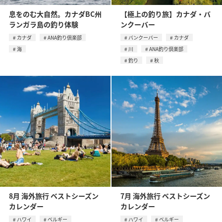
息をのむ大自然。カナダBC州
【極上の釣り旅】カナダ・バ
ランガラ島の釣り体験
ンクーバー
カナダ
ANA釣り倶楽部
バンクーバー
カナダ
海
川
ANA釣り倶楽部
釣り
秋
8月 海外旅行 ベストシーズン
7月 海外旅行 ベストシーズン
カレンダー
カレンダー
ハワイ
ベルギー
ハワイ
ベルギー