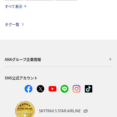
すべて表示
フランス
スペイン
ツアー
イギリス
インドネシア
バンクーバー
ベルギー
タグ一覧
オーストリア
スイス
夏
アメリカ・カナダ・中南米
釣り
秋
イタリア
グルメ
旅ナカ
海
川
ANAグループ企業情報
SNS公式アカウント
SKYTRAX 5 STAR AIRLINE