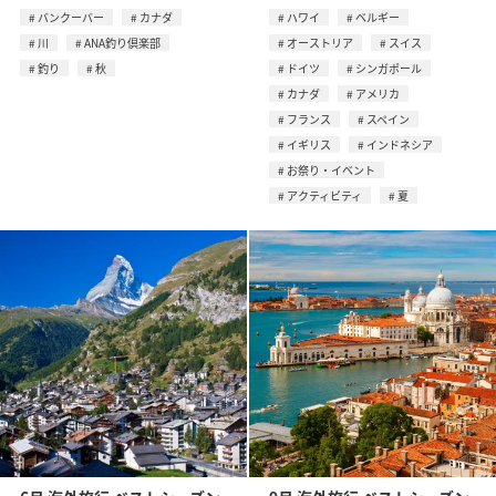
バンクーバー
カナダ
ハワイ
ベルギー
川
ANA釣り倶楽部
オーストリア
スイス
釣り
秋
ドイツ
シンガポール
カナダ
アメリカ
フランス
スペイン
イギリス
インドネシア
お祭り・イベント
アクティビティ
夏