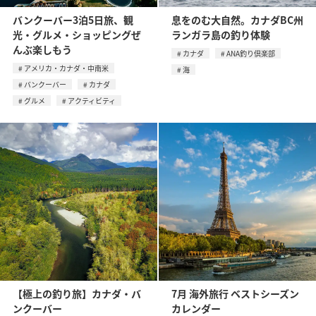
バンクーバー3泊5日旅、観
息をのむ大自然。カナダBC州
光・グルメ・ショッピングぜ
ランガラ島の釣り体験
んぶ楽しもう
カナダ
ANA釣り倶楽部
アメリカ・カナダ・中南米
海
バンクーバー
カナダ
グルメ
アクティビティ
【極上の釣り旅】カナダ・バ
7月 海外旅行 ベストシーズン
ンクーバー
カレンダー