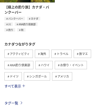
【極上の釣り旅】カナダ・バ
ンクーバー
バンクーバー
カナダ
川
ANA釣り倶楽部
釣り
秋
カナダつながりタグ
アクティビティ
海外
トラベル
旅マエ
ANA釣り倶楽部
ハワイ
お祭り・イベント
ドイツ
シンガポール
アメリカ
すべて表示
フランス
スペイン
ツアー
イギリス
インドネシア
バンクーバー
ベルギー
タグ一覧