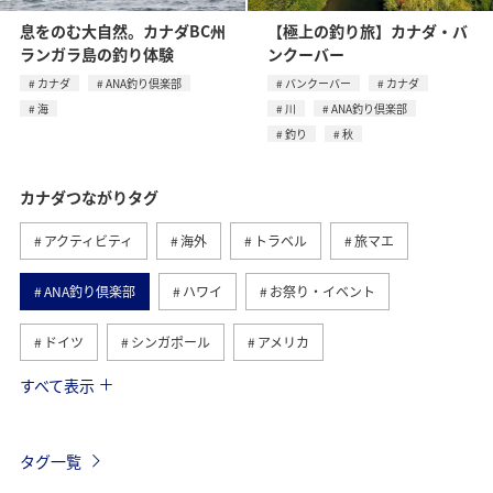
息をのむ大自然。カナダBC州
【極上の釣り旅】カナダ・バ
ランガラ島の釣り体験
ンクーバー
カナダ
ANA釣り倶楽部
バンクーバー
カナダ
海
川
ANA釣り倶楽部
釣り
秋
カナダつながりタグ
アクティビティ
海外
トラベル
旅マエ
ANA釣り倶楽部
ハワイ
お祭り・イベント
ドイツ
シンガポール
アメリカ
すべて表示
フランス
スペイン
ツアー
イギリス
インドネシア
バンクーバー
ベルギー
タグ一覧