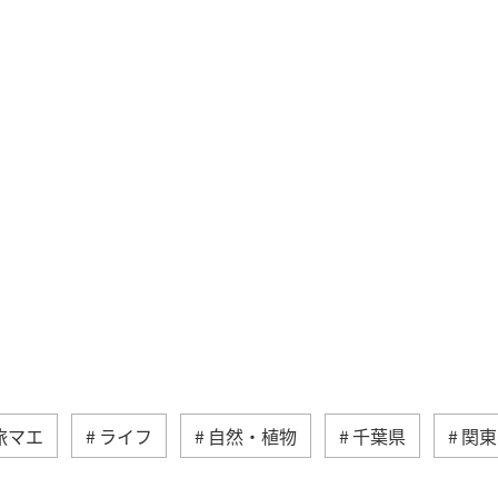
旅マエ
ライフ
自然・植物
千葉県
関東
分県
アクティビティ
兵庫県
群馬県
石