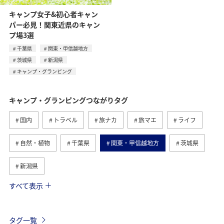
キャンプ女子&初心者キャン
パー必見！関東近県のキャン
プ場3選
千葉県
関東・甲信越地方
茨城県
新潟県
キャンプ・グランピング
キャンプ・グランピングつながりタグ
国内
トラベル
旅ナカ
旅マエ
ライフ
自然・植物
千葉県
関東・甲信越地方
茨城県
新潟県
すべて表示
秋のアクティビティ
温泉
大分県
アクティビティ
兵庫県
群馬県
石川県
タグ一覧