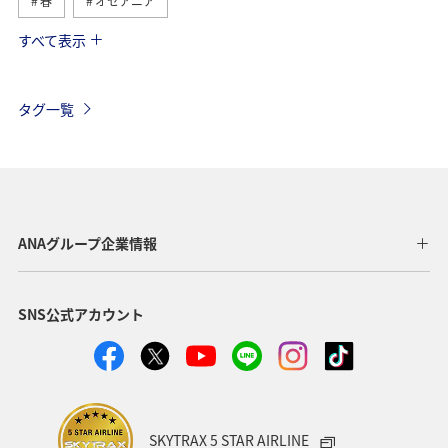
春
オセアニア
すべて表示
ヨーロッパ
東南アジア・南アジア
秋
アメリカ・カナダ・中南米
夏
東アジア
ハワイ
タグ一覧
ベルギー
オーストリア
香港
スイス
ドイツ
ベトナム
アメリカ
タイ
フランス
オーストラリア
メキシコ
台湾
ANAグループ企業情報
SNS公式アカウント
SKYTRAX 5 STAR AIRLINE