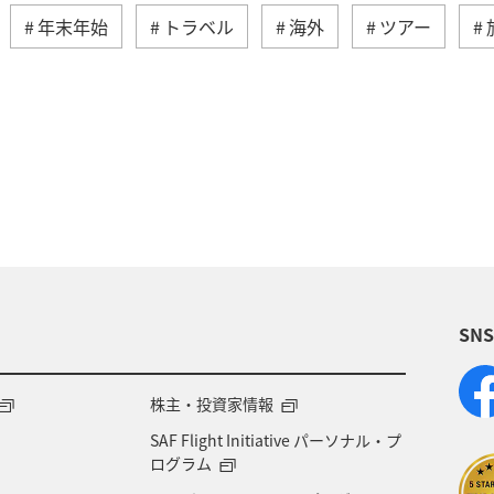
年末年始
トラベル
海外
ツアー
秋
アメリカ・カナダ・中南米
夏
東ア
ドイツ
ベトナム
アメリカ
タイ
フ
SN
株主・投資家情報
SAF Flight Initiative パーソナル・プ
ログラム