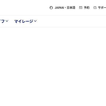
JAPAN
・日本語
予約
サポ
イフ
マイレージ