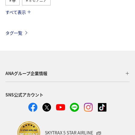
春
オセアニア
すべて表示
ヨーロッパ
東南アジア・南アジア
秋
アメリカ・カナダ・中南米
夏
東アジア
ハワイ
タグ一覧
ベルギー
オーストリア
香港
スイス
ドイツ
ベトナム
アメリカ
タイ
フランス
オーストラリア
メキシコ
台湾
ANAグループ企業情報
SNS公式アカウント
SKYTRAX 5 STAR AIRLINE