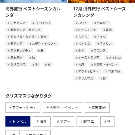
海外旅行 ベストシーズンカレ
12月 海外旅行 ベストシーズ
ンダー
ンカレンダー
オセアニア
ヨーロッパ
ハワイ
ベルギー
東南アジア・南アジア
オーストリア
香港
アメリカ・カナダ・中南米
スイス
ドイツ
東アジア
お祭り・イベント
ベトナム
アメリカ
アクティビティ
春
タイ
フランス
年末年始
秋
オーストラリア
メキシコ
クリスマス
冬
夏
台湾
お祭り・イベント
アクティビティ
年末年始
クリスマス
冬
クリスマスつながりタグ
アクティビティ
お祭り・イベント
年末年始
トラベル
海外
ツアー
旅マエ
冬