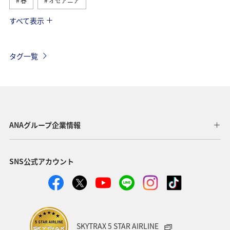
春
オセアニア
すべて表示
ヨーロッパ
東南アジア・南アジア
秋
アメリカ・カナダ・中南米
夏
東アジア
ハワイ
タグ一覧
ベルギー
オーストリア
香港
スイス
ドイツ
ベトナム
アメリカ
タイ
フランス
オーストラリア
メキシコ
台湾
ANAグループ企業情報
SNS公式アカウント
SKYTRAX 5 STAR AIRLINE