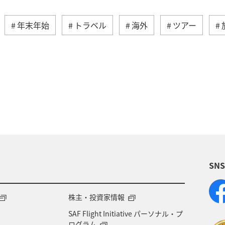
年末年始
トラベル
海外
ツアー
秋
アメリカ・カナダ・中南米
夏
東ア
ドイツ
ベトナム
アメリカ
タイ
フ
SN
株主・投資家情報
SAF Flight Initiative パーソナル・プ
ログラム