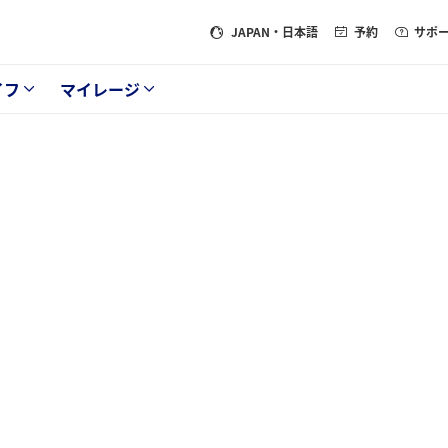
JAPAN
・日本語
予約
サポ
イフ
マイレージ