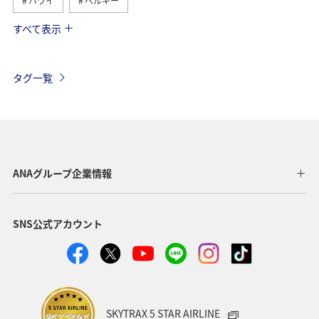
ハワイ
ベルギー
すべて表示
オーストリア
香港
スイス
ドイツ
ベトナム
アメリカ
タイ
フランス
タグ一覧
オーストラリア
メキシコ
台湾
春
オセアニア
ヨーロッパ
東南アジア・南アジア
秋
アメリカ・カナダ・中南米
夏
東アジア
ANAグループ企業情報
SNS公式アカウント
SKYTRAX 5 STAR AIRLINE