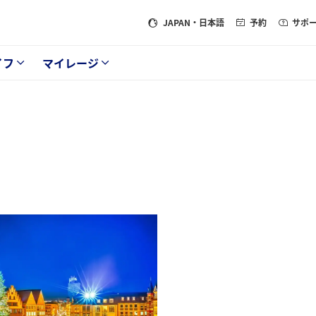
JAPAN
・日本語
予約
サポ
イフ
マイレージ