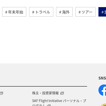
年末年始
トラベル
海外
ツアー
秋
アメリカ・カナダ・中南米
夏
東ア
ドイツ
ベトナム
アメリカ
タイ
フ
SN
株主・投資家情報
SAF Flight Initiative パーソナル・プ
ログラム