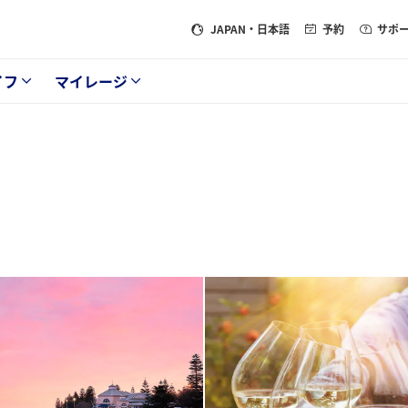
JAPAN
・日本語
予約
サポ
イフ
マイレージ