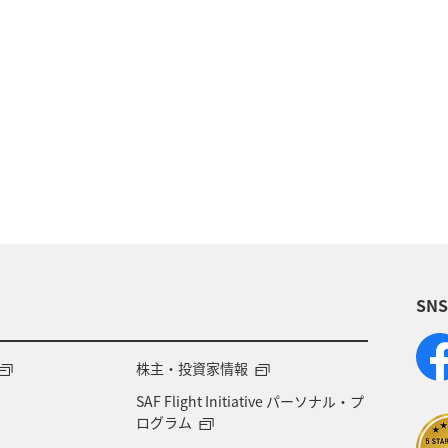
夏
冬
ANAのふるさと納税
歴史・文化・芸術
旅アト
東北地方
ホテル
秋
ANA釣り
県
北陸地方
ANA Mall
アメリカ
東京都
四国地方
沖縄
海
宮崎県
ツアー
SN
県
兵庫県
大阪府
春
東海地方
石
地方
神奈川県
ワイン
山形県
宮城県
株主・投資家情報
SAF Flight Initiative パーソナル・プ
NA CA's Note
札幌
三重県
A-style秋特集
ログラム