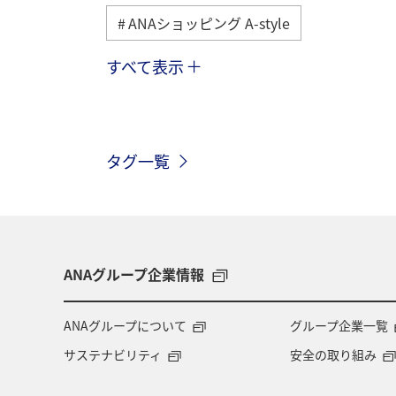
ANAショッピング A-style
すべて表示
ヨーロッパ
日常
趣味
九州地方
関東・甲信越地方
タグ一覧
釣り
ANAグルメマイル
福岡
ハワイ
関西地方
家族旅行
愛知県
マイルを貯める
秋田
ANAグループ企業情報
オーストラリア
京都府
中国
ANAグループについて
グループ企業一覧
サステナビリティ
安全の取り組み
ドイツ
福島県
徳島県
A