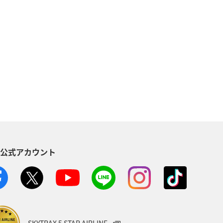
自然・植物
温泉
倶楽部
アメリカ・カナダ・中南米
東南アジア・南アジア
東アジア
空港グルメ
S公式アカウント
川県
ANAマイレージクラブ
ホノルル
ベトナム
台湾
AMC会員専用サービス
富山県