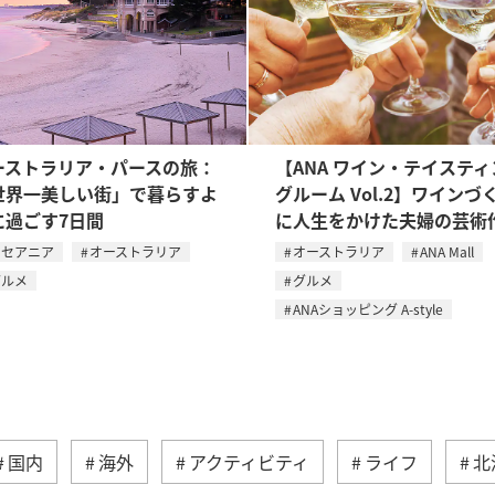
ーストラリア・パースの旅：
【ANA ワイン・テイスティ
世界一美しい街」で暮らすよ
グルーム Vol.2】ワインづ
に過ごす7日間
に人生をかけた夫婦の芸術
オセアニア
オーストラリア
オーストラリア
ANA Mall
グルメ
グルメ
ANAショッピング A-style
国内
海外
アクティビティ
ライフ
北