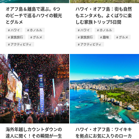
オアフ島＆離島で選ぶ。6つ
ハワイ・オアフ島：街も自然
のビーチで巡るハワイの観光
もエンタメも。よくばりに楽
とグルメ
しむ家族トリップ5日間
ハワイ
ホノルル
ハワイ
ホノルル
家族旅行
グルメ
家族旅行
趣味
グルメ
アクティビティ
アクティビティ
海外年越しカウントダウンの
ハワイ・オアフ島：ワイキキ
達人に聞く！その瞬間が一生
を拠点にお気に入りのローカ