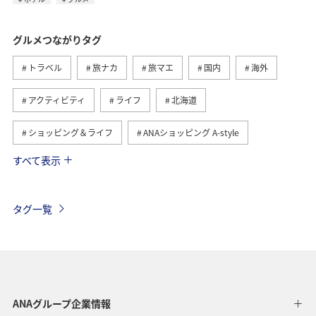
グルメつながりタグ
トラベル
旅ナカ
旅マエ
国内
海外
アクティビティ
ライフ
北海道
ショッピング＆ライフ
ANAショッピング A-style
すべて表示
ヨーロッパ
日常
趣味
夏
冬
ANAのふるさと納税
歴史・文化・芸術
自然・植物
タグ一覧
温泉
九州地方
関東・甲信越地方
旅アト
東北地方
ホテル
秋
ANA釣り倶楽部
アメリカ・カナダ・中南米
釣り
ANAグルメマイル
ANAグループ企業情報