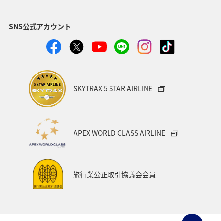
福岡県
北陸地方
ANA Mall
アメリカ
SNS公式アカウント
東京都
東南アジア・南アジア
ハワイ
関西地方
家族旅行
四国地方
沖縄
海
宮崎県
ツアー
東アジア
空港グルメ
愛知県
SKYTRAX 5 STAR AIRLINE
マイルを貯める
秋田県
兵庫県
大阪府
春
東海地方
石川県
ANAマイレージクラブ
APEX WORLD CLASS AIRLINE
オーストラリア
京都府
中国地方
神奈川県
ワイン
山形県
宮城県
ホノルル
旅行業公正取引協議会会員
ベトナム
台湾
ドイツ
福島県
徳島県
ANA CA's Note
札幌
三重県
A-style秋特集