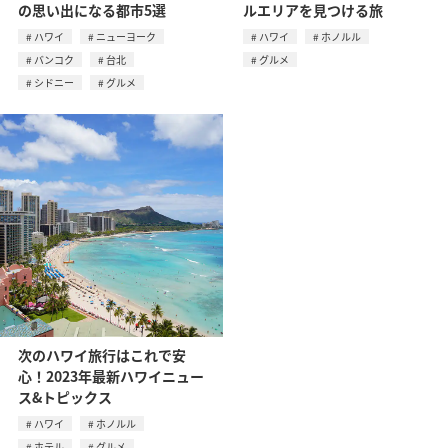
の思い出になる都市5選
ルエリアを見つける旅
ハワイ
ニューヨーク
ハワイ
ホノルル
バンコク
台北
グルメ
シドニー
グルメ
次のハワイ旅行はこれで安
心！2023年最新ハワイニュー
ス&トピックス
ハワイ
ホノルル
ホテル
グルメ