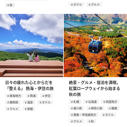
ホテル
グルメ
秋
日々の疲れた心とからだを
絶景・グルメ・宿泊を満喫。
「整える」 熱海・伊豆の旅
紅葉ロープウェイから始まる
秋の旅
東海地方
熱海
伊豆
札幌
北海道
四国地方
静岡県
温泉
ホテル
香川県
神奈川県
箱根
グルメ
旅館
関東・甲信越地方
ホテル
グルメ
秋