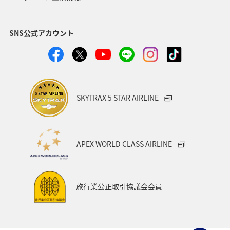
福岡県
北陸地方
ANA Mall
アメリカ
SNS公式アカウント
東京都
東南アジア・南アジア
ハワイ
関西地方
家族旅行
四国地方
沖縄
海
宮崎県
ツアー
東アジア
空港グルメ
愛知県
SKYTRAX 5 STAR AIRLINE
マイルを貯める
秋田県
兵庫県
大阪府
春
東海地方
石川県
ANAマイレージクラブ
APEX WORLD CLASS AIRLINE
オーストラリア
京都府
中国地方
神奈川県
ワイン
山形県
宮城県
ホノルル
旅行業公正取引協議会会員
ベトナム
台湾
ドイツ
福島県
徳島県
ANA CA's Note
札幌
三重県
A-style秋特集