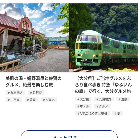
美肌の湯・嬉野温泉と佐賀の
【大分県】ご当地グルメをぶ
グルメ、絶景を楽しむ旅
らり食べ歩き 特急「ゆふいん
の森」で行く、大分グルメ旅
九州地方
佐賀県
大分県
九州地方
温泉
ホテル
温泉
グルメ
ホテル
グルメ
ANAのふるさと納税
夏
もっと見る