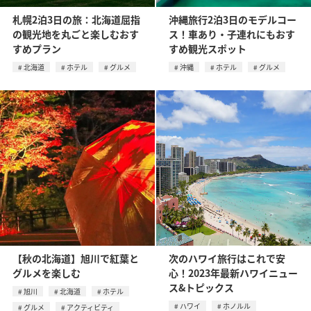
札幌2泊3日の旅：北海道屈指
沖縄旅行2泊3日のモデルコー
の観光地を丸ごと楽しむおす
ス！車あり・子連れにもおす
すめプラン
すめ観光スポット
北海道
ホテル
グルメ
沖縄
ホテル
グルメ
【秋の北海道】旭川で紅葉と
次のハワイ旅行はこれで安
グルメを楽しむ
心！2023年最新ハワイニュー
ス&トピックス
旭川
北海道
ホテル
ハワイ
ホノルル
グルメ
アクティビティ