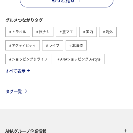
グルメつながりタグ
トラベル
旅ナカ
旅マエ
国内
海外
アクティビティ
ライフ
北海道
ショッピング＆ライフ
ANAショッピング A-style
すべて表示
ヨーロッパ
日常
趣味
夏
冬
ANAのふるさと納税
歴史・文化・芸術
自然・植物
タグ一覧
温泉
九州地方
関東・甲信越地方
旅アト
東北地方
ホテル
秋
ANA釣り倶楽部
アメリカ・カナダ・中南米
釣り
ANAグルメマイル
ANAグループ企業情報