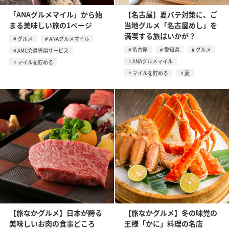
「ANAグルメマイル」から始
【名古屋】夏バテ対策に、ご
まる美味しい旅の1ページ
当地グルメ「名古屋めし」を
満喫する旅はいかが？
グルメ
ANAグルメマイル
名古屋
愛知県
グルメ
AMC会員専用サービス
ANAグルメマイル
マイルを貯める
マイルを貯める
夏
【旅なかグルメ】日本が誇る
【旅なかグルメ】冬の味覚の
美味しいお肉の食事どころ
王様「かに」料理の名店