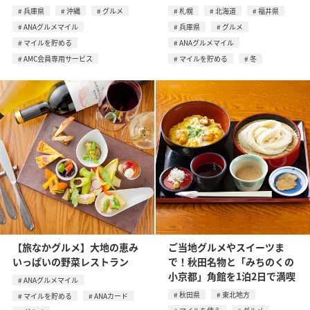
兵庫県
沖縄
グルメ
札幌
北海道
福井県
ANAグルメマイル
兵庫県
グルメ
マイルを貯める
ANAグルメマイル
AMC会員専用サービス
マイルを貯める
冬
【旅なかグルメ】大地の恵み
ご当地グルメやスイーツま
いっぱいの野菜レストラン
で！秋田名物と「みちのくの
小京都」角館を1泊2日で満喫
ANAグルメマイル
秋田県
東北地方
マイルを貯める
ANAカード