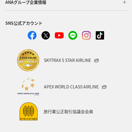
ANAグループ企業情報
福岡県
北陸地方
ANA Mall
アメリカ
SNS公式アカウント
東京都
東南アジア・南アジア
ハワイ
関西地方
家族旅行
四国地方
沖縄
海
宮崎県
ツアー
東アジア
空港グルメ
愛知県
SKYTRAX 5 STAR AIRLINE
マイルを貯める
秋田県
兵庫県
大阪府
春
東海地方
石川県
ANAマイレージクラブ
APEX WORLD CLASS AIRLINE
オーストラリア
京都府
中国地方
神奈川県
ワイン
山形県
宮城県
ホノルル
旅行業公正取引協議会会員
ベトナム
台湾
ドイツ
福島県
徳島県