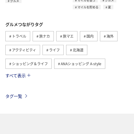
マイルを使う
グルメ
グルメ
マイルを貯める
夏
グルメつながりタグ
トラベル
旅ナカ
旅マエ
国内
海外
アクティビティ
ライフ
北海道
ショッピング＆ライフ
ANAショッピング A-style
すべて表示
ヨーロッパ
日常
趣味
夏
冬
ANAのふるさと納税
歴史・文化・芸術
自然・植物
タグ一覧
温泉
九州地方
関東・甲信越地方
旅アト
東北地方
ホテル
秋
ANA釣り倶楽部
アメリカ・カナダ・中南米
釣り
ANAグルメマイル