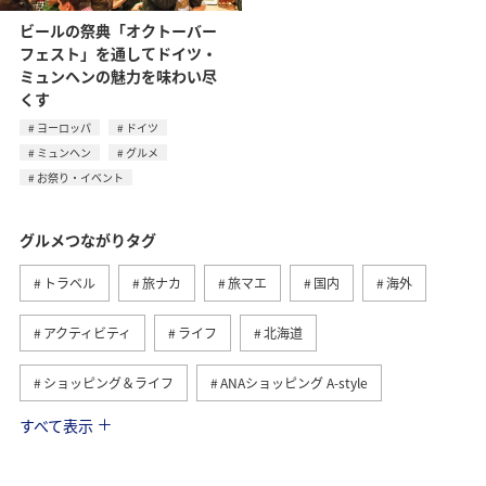
ビールの祭典「オクトーバー
フェスト」を通してドイツ・
ミュンヘンの魅力を味わい尽
くす
ヨーロッパ
ドイツ
ミュンヘン
グルメ
お祭り・イベント
グルメつながりタグ
トラベル
旅ナカ
旅マエ
国内
海外
アクティビティ
ライフ
北海道
ショッピング＆ライフ
ANAショッピング A-style
すべて表示
ヨーロッパ
日常
趣味
夏
冬
ANAのふるさと納税
歴史・文化・芸術
自然・植物