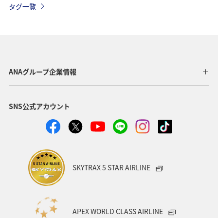
タグ一覧
温泉
九州地方
関東・甲信越地方
旅アト
東北地方
ホテル
秋
ANA釣り倶楽部
アメリカ・カナダ・中南米
釣り
ANAグルメマイル
ANAグループ企業情報
福岡県
北陸地方
ANA Mall
アメリカ
SNS公式アカウント
東京都
東南アジア・南アジア
ハワイ
関西地方
家族旅行
四国地方
沖縄
海
宮崎県
ツアー
東アジア
空港グルメ
愛知県
SKYTRAX 5 STAR AIRLINE
マイルを貯める
秋田県
兵庫県
大阪府
春
東海地方
石川県
ANAマイレージクラブ
APEX WORLD CLASS AIRLINE