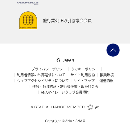
オーストラリア
京都府
中国地方
神奈川県
ワイン
山形県
宮城県
ホノルル
旅行業公正取引協議会会員
ベトナム
台湾
ドイツ
福島県
徳島県
ANA CA's Note
札幌
三重県
A-style秋特集
AMC会員専用サービス
富山県
高知県
千葉県
JAPAN
プライバシーポリシー
クッキーポリシー
世界遺産
台北
飛行機
タイ
湖
利用者情報の外部送信について
サイト利用規約
推奨環境
ウェブアクセシビリティについて
サイトマップ
運送約款
熊本県
福井県
栃木県
函館
出張グルメ
標識・各種約款・旅行条件書・取扱料金表
ANAマイレージクラブ会員規約
箱根
大分県
フランス
名古屋
年末年始の関西地方の旅行・グルメ
マイルを使う
Copyright ©
ANA・ANA X
香川県
青森県
イタリア
お祭り・イベント