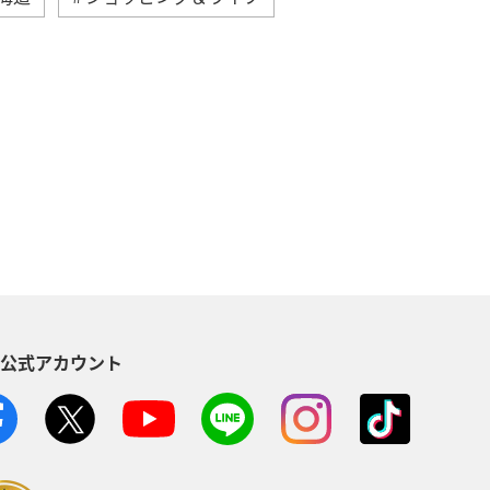
自然・植物
温泉
倶楽部
アメリカ・カナダ・中南米
東南アジア・南アジア
東アジア
空港グルメ
S公式アカウント
川県
ANAマイレージクラブ
ホノルル
ベトナム
台湾
AMC会員専用サービス
富山県