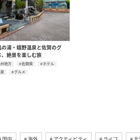
肌の湯・嬉野温泉と佐賀のグ
メ、絶景を楽しむ旅
九州地方
佐賀県
ホテル
温泉
グルメ
国内
海外
アクティビティ
ライフ
北