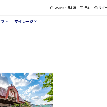
JAPAN
・日本語
予約
サポ
イフ
マイレージ