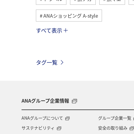
ANAショッピング A-style
すべて表示
ヨーロッパ
日常
趣味
九州地方
関東・甲信越地方
タグ一覧
釣り
ANAグルメマイル
福岡
ハワイ
関西地方
家族旅行
愛知県
マイルを貯める
秋田
ANAグループ企業情報
オーストラリア
京都府
中国
ANAグループについて
グループ企業一覧
サステナビリティ
安全の取り組み
ドイツ
福島県
徳島県
A