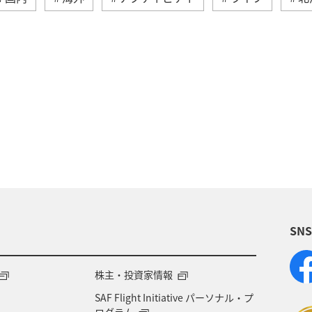
夏
冬
ANAのふるさと納税
歴史・文化・芸術
旅アト
東北地方
ホテル
秋
ANA釣り
県
北陸地方
ANA Mall
アメリカ
東京都
四国地方
沖縄
海
宮崎県
ツアー
SN
県
兵庫県
大阪府
春
東海地方
石
地方
神奈川県
ワイン
山形県
宮城県
株主・投資家情報
SAF Flight Initiative パーソナル・プ
NA CA's Note
札幌
三重県
A-style秋特集
ログラム