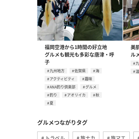
福岡空港から1時間の好立地
美
グルメも観光も多彩な唐津・呼
ル
子
九州地方
佐賀県
海
アクティビティ
趣味
ANA釣り倶楽部
グルメ
釣り
アオリイカ
秋
夏
グルメつながりタグ
トラベル
旅ナカ
旅マエ