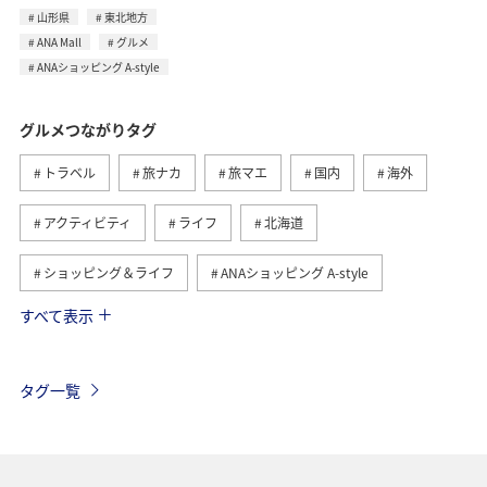
山形県
東北地方
ANA Mall
グルメ
ANAショッピング A-style
グルメつながりタグ
トラベル
旅ナカ
旅マエ
国内
海外
アクティビティ
ライフ
北海道
ショッピング＆ライフ
ANAショッピング A-style
すべて表示
ヨーロッパ
日常
趣味
夏
冬
ANAのふるさと納税
歴史・文化・芸術
自然・植物
タグ一覧
温泉
九州地方
関東・甲信越地方
旅アト
東北地方
ホテル
秋
ANA釣り倶楽部