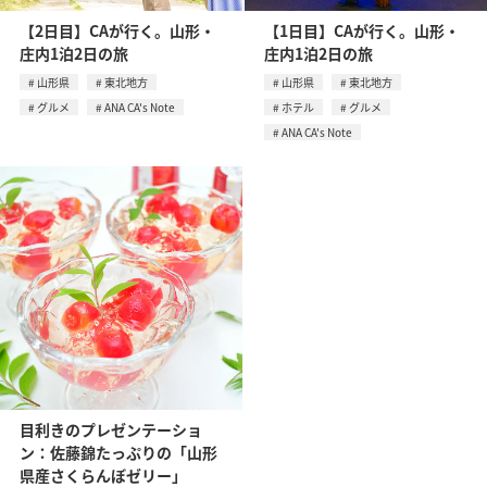
【2日目】CAが行く。山形・
【1日目】CAが行く。山形・
庄内1泊2日の旅
庄内1泊2日の旅
山形県
東北地方
山形県
東北地方
グルメ
ANA CA's Note
ホテル
グルメ
ANA CA's Note
目利きのプレゼンテーショ
ン：佐藤錦たっぷりの「山形
県産さくらんぼゼリー」