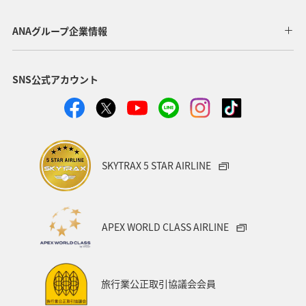
アメリカ・カナダ・中南米
釣り
ANAグルメマイル
ANAグループ企業情報
福岡県
北陸地方
ANA Mall
アメリカ
SNS公式アカウント
東京都
東南アジア・南アジア
ハワイ
関西地方
家族旅行
四国地方
沖縄
海
宮崎県
ツアー
東アジア
空港グルメ
愛知県
SKYTRAX 5 STAR AIRLINE
マイルを貯める
秋田県
兵庫県
大阪府
春
東海地方
石川県
ANAマイレージクラブ
APEX WORLD CLASS AIRLINE
オーストラリア
京都府
中国地方
神奈川県
ワイン
山形県
宮城県
ホノルル
旅行業公正取引協議会会員
ベトナム
台湾
ドイツ
福島県
徳島県