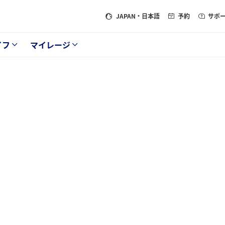
JAPAN
・日本語
予約
サポ
イフ
マイレージ