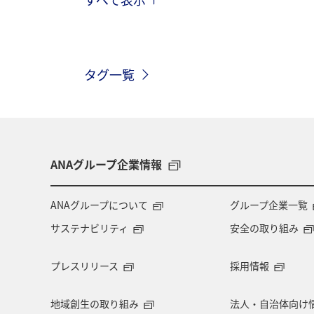
ヨーロッパ
日常
趣味
九州地方
関東・甲信越地方
タグ一覧
釣り
ANAグルメマイル
福岡
ハワイ
関西地方
家族旅行
愛知県
マイルを貯める
秋田
ANAグループ企業情報
オーストラリア
京都府
中国
ANAグループについて
グループ企業一覧
サステナビリティ
安全の取り組み
ドイツ
福島県
徳島県
A
プレスリリース
採用情報
高知県
千葉県
世界遺産
地域創生の取り組み
法人・自治体向け