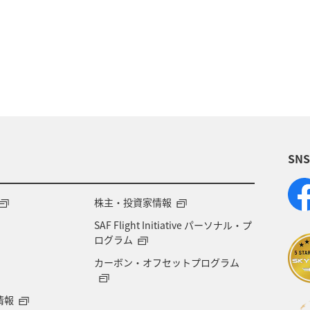
夏
冬
ANAのふるさと納税
歴史・文化・芸術
旅アト
東北地方
ホテル
秋
ANA釣り
県
北陸地方
ANA Mall
アメリカ
東京都
四国地方
沖縄
海
宮崎県
ツアー
SN
県
兵庫県
大阪府
春
東海地方
石
地方
神奈川県
ワイン
山形県
宮城県
株主・投資家情報
SAF Flight Initiative パーソナル・プ
NA CA's Note
札幌
三重県
A-style秋特集
ログラム
カーボン・オフセットプログラム
台北
飛行機
タイ
湖
熊本県
情報