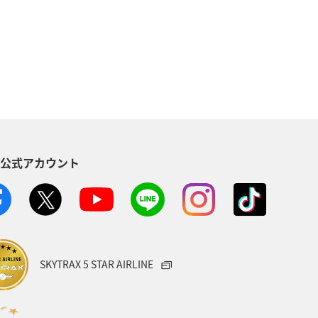
自然・植物
温泉
倶楽部
アメリカ・カナダ・中南米
東南アジア・南アジア
東アジア
空港グルメ
S公式アカウント
川県
ANAマイレージクラブ
ホノルル
ベトナム
台湾
AMC会員専用サービス
富山県
SKYTRAX 5 STAR AIRLINE
福井県
栃木県
函館