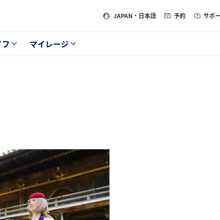
JAPAN
・日本語
予約
サポ
イフ
マイレージ