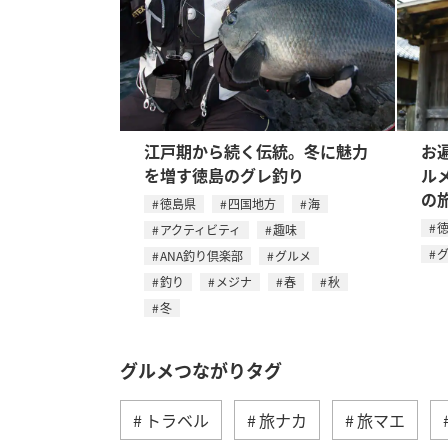
江戸期から続く伝統。冬に魅力
お
を増す徳島のグレ釣り
ル
の
徳島県
四国地方
海
アクティビティ
趣味
ANA釣り倶楽部
グルメ
釣り
メジナ
春
秋
冬
グルメつながりタグ
トラベル
旅ナカ
旅マエ