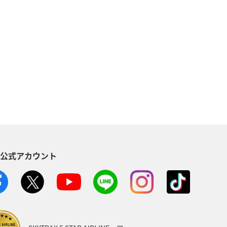
自然・植物
温泉
倶楽部
アメリカ・カナダ・中南米
東南アジア・南アジア
東アジア
空港グルメ
S公式アカウント
川県
ANAマイレージクラブ
ホノルル
ベトナム
台湾
AMC会員専用サービス
富山県