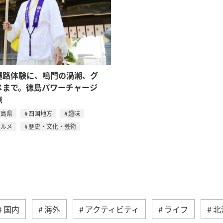
遍路体験に、鳴門の渦潮、グ
メまで。徳島パワーチャージ
旅
徳島県
四国地方
趣味
グルメ
歴史・文化・芸術
国内
海外
アクティビティ
ライフ
北