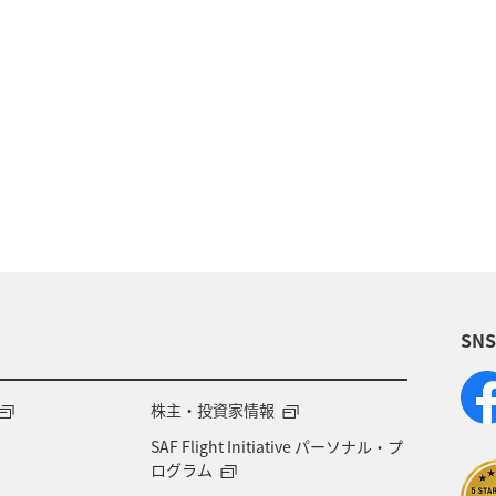
夏
冬
ANAのふるさと納税
歴史・文化・芸術
旅アト
東北地方
ホテル
秋
ANA釣り
県
北陸地方
ANA Mall
アメリカ
東京都
四国地方
沖縄
海
宮崎県
ツアー
SN
県
兵庫県
大阪府
春
東海地方
石
地方
神奈川県
ワイン
山形県
宮城県
株主・投資家情報
SAF Flight Initiative パーソナル・プ
NA CA's Note
札幌
三重県
A-style秋特集
ログラム