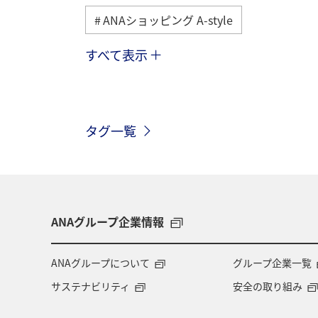
ANAショッピング A-style
すべて表示
ヨーロッパ
日常
趣味
九州地方
関東・甲信越地方
タグ一覧
釣り
ANAグルメマイル
福岡
ハワイ
関西地方
家族旅行
愛知県
マイルを貯める
秋田
ANAグループ企業情報
オーストラリア
京都府
中国
ANAグループについて
グループ企業一覧
サステナビリティ
安全の取り組み
ドイツ
福島県
徳島県
A