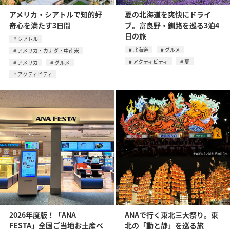
アメリカ・シアトルで知的好
夏の北海道を爽快にドライ
奇心を満たす3日間
ブ。富良野・釧路を巡る3泊4
日の旅
シアトル
北海道
グルメ
アメリカ・カナダ・中南米
アクティビティ
夏
アメリカ
グルメ
アクティビティ
2026年度版！「ANA
ANAで行く東北三大祭り。東
FESTA」全国ご当地お土産ベ
北の「動と静」を巡る旅