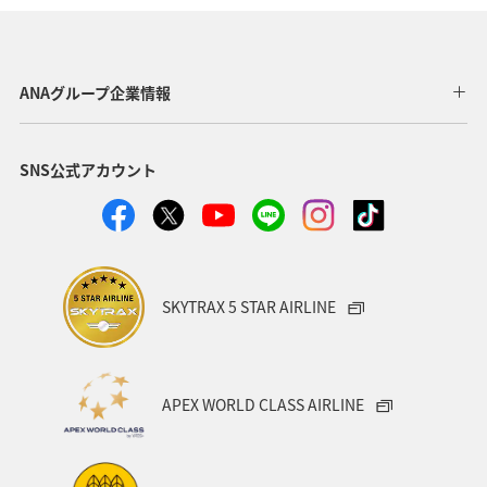
東北地方
ホテル
秋
ANA釣り倶楽部
アメリカ・カナダ・中南米
釣り
ANAグルメマイル
ANAグループ企業情報
福岡県
北陸地方
ANA Mall
アメリカ
SNS公式アカウント
東京都
東南アジア・南アジア
ハワイ
関西地方
家族旅行
四国地方
沖縄
海
宮崎県
ツアー
東アジア
空港グルメ
愛知県
SKYTRAX 5 STAR AIRLINE
マイルを貯める
秋田県
兵庫県
大阪府
春
東海地方
石川県
ANAマイレージクラブ
APEX WORLD CLASS AIRLINE
オーストラリア
京都府
中国地方
神奈川県
ワイン
山形県
宮城県
ホノルル