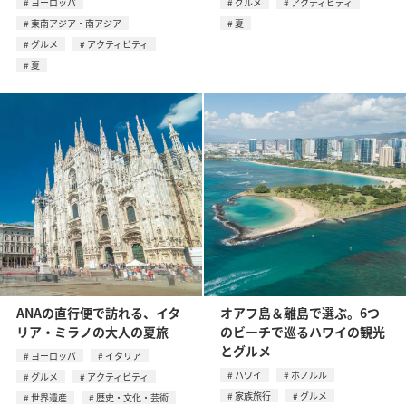
ヨーロッパ
グルメ
アクティビティ
東南アジア・南アジア
夏
グルメ
アクティビティ
夏
ANAの直行便で訪れる、イタ
オアフ島＆離島で選ぶ。6つ
リア・ミラノの大人の夏旅
のビーチで巡るハワイの観光
とグルメ
ヨーロッパ
イタリア
ハワイ
ホノルル
グルメ
アクティビティ
家族旅行
グルメ
世界遺産
歴史・文化・芸術