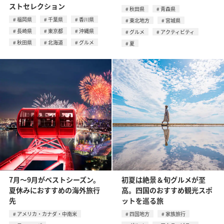
ストセレクション
秋田県
青森県
福岡県
千葉県
香川県
東北地方
宮城県
長崎県
東京都
沖縄県
グルメ
アクティビティ
秋田県
北海道
グルメ
夏
7月〜9月がベストシーズン。
初夏は絶景＆旬グルメが至
夏休みにおすすめの海外旅行
高。四国のおすすめ観光スポ
先
ットを巡る旅
アメリカ・カナダ・中南米
四国地方
家族旅行