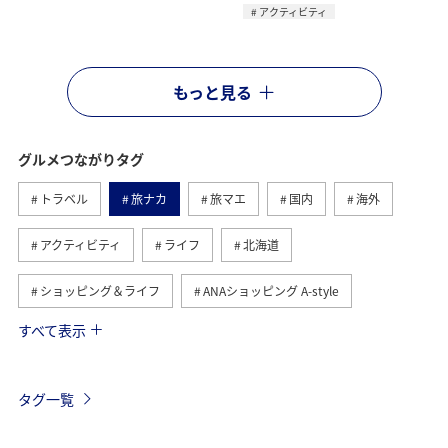
アクティビティ
もっと見る
グルメつながりタグ
トラベル
旅ナカ
旅マエ
国内
海外
アクティビティ
ライフ
北海道
ショッピング＆ライフ
ANAショッピング A-style
すべて表示
ヨーロッパ
日常
趣味
夏
冬
ANAのふるさと納税
歴史・文化・芸術
自然・植物
タグ一覧
温泉
九州地方
関東・甲信越地方
旅アト