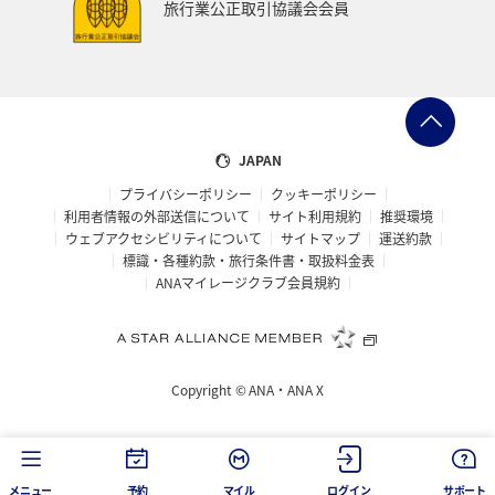
旅行業公正取引協議会会員
ベトナム
台湾
ドイツ
福島県
徳島県
ANA CA's Note
札幌
三重県
A-style秋特集
AMC会員専用サービス
富山県
高知県
千葉県
JAPAN
プライバシーポリシー
クッキーポリシー
世界遺産
台北
飛行機
タイ
湖
利用者情報の外部送信について
サイト利用規約
推奨環境
ウェブアクセシビリティについて
サイトマップ
運送約款
熊本県
福井県
栃木県
函館
出張グルメ
標識・各種約款・旅行条件書・取扱料金表
ANAマイレージクラブ会員規約
箱根
大分県
フランス
名古屋
年末年始の関西地方の旅行・グルメ
マイルを使う
Copyright ©
ANA・ANA X
香川県
青森県
イタリア
お祭り・イベント
カップル
オセアニア
シドニー
韓国
メニュー
予約
マイル
ログイン
サポート