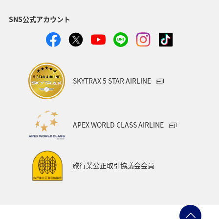
福岡県
北陸地方
ANA Mall
アメリカ
SNS公式アカウント
東京都
東南アジア・南アジア
ハワイ
関西地方
家族旅行
四国地方
沖縄
海
宮崎県
ツアー
東アジア
空港グルメ
愛知県
SKYTRAX 5 STAR AIRLINE
マイルを貯める
秋田県
兵庫県
大阪府
春
東海地方
石川県
ANAマイレージクラブ
APEX WORLD CLASS AIRLINE
オーストラリア
京都府
中国地方
神奈川県
ワイン
山形県
宮城県
ホノルル
旅行業公正取引協議会会員
ベトナム
台湾
ドイツ
福島県
徳島県
ANA CA's Note
札幌
三重県
A-style秋特集