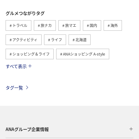
グルメつながりタグ
トラベル
旅ナカ
旅マエ
国内
海外
アクティビティ
ライフ
北海道
ショッピング＆ライフ
ANAショッピング A-style
すべて表示
ヨーロッパ
日常
趣味
夏
冬
ANAのふるさと納税
歴史・文化・芸術
自然・植物
タグ一覧
温泉
九州地方
関東・甲信越地方
旅アト
東北地方
ホテル
秋
ANA釣り倶楽部
アメリカ・カナダ・中南米
釣り
ANAグルメマイル
ANAグループ企業情報