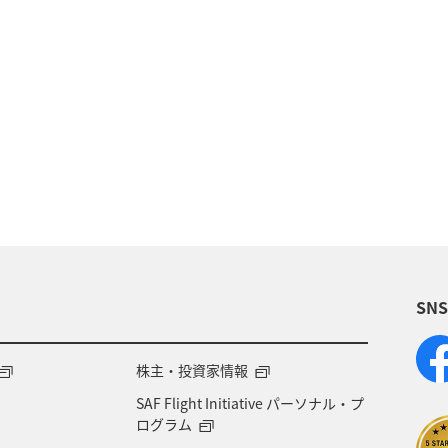
夏
冬
ANAのふるさと納税
歴史・文化・芸術
旅アト
東北地方
ホテル
秋
ANA釣り
県
北陸地方
ANA Mall
アメリカ
東京都
四国地方
沖縄
海
宮崎県
ツアー
SN
県
兵庫県
大阪府
春
東海地方
石
地方
神奈川県
ワイン
山形県
宮城県
株主・投資家情報
SAF Flight Initiative パーソナル・プ
NA CA's Note
札幌
三重県
A-style秋特集
ログラム