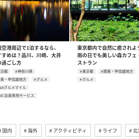
田空港周辺で1泊するなら、
東京都内で自然に癒されよ
すすめは？品川、川崎、大井
雨の日でも美しい森カフェ
の過ごし方
ストラン
東京都
神奈川県
東京都
関東・甲信越地方
関東・甲信越地方
グルメ
グルメ
NAグルメマイル
MC会員専用サービス
国内
海外
アクティビティ
ライフ
北