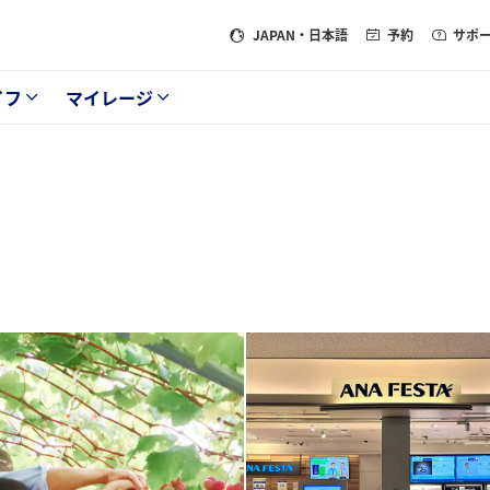
JAPAN
・日本語
予約
サポ
イフ
マイレージ