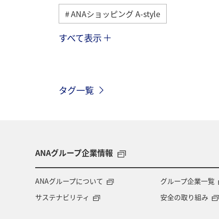
ANAショッピング A-style
すべて表示
ヨーロッパ
日常
趣味
九州地方
関東・甲信越地方
タグ一覧
釣り
ANAグルメマイル
福岡
ハワイ
関西地方
家族旅行
愛知県
マイルを貯める
秋田
ANAグループ企業情報
オーストラリア
京都府
中国
ANAグループについて
グループ企業一覧
サステナビリティ
安全の取り組み
ドイツ
福島県
徳島県
A