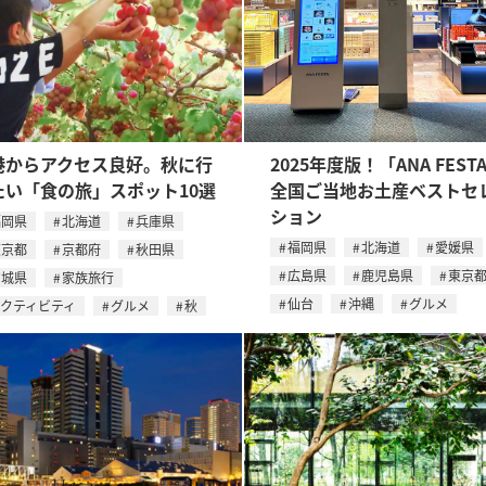
港からアクセス良好。秋に行
2025年度版！「ANA FEST
たい「食の旅」スポット10選
全国ご当地お土産ベストセ
ション
福岡県
北海道
兵庫県
福岡県
北海道
愛媛県
東京都
京都府
秋田県
広島県
鹿児島県
東京
宮城県
家族旅行
仙台
沖縄
グルメ
アクティビティ
グルメ
秋