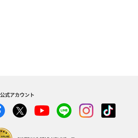
自然・植物
温泉
倶楽部
アメリカ・カナダ・中南米
東南アジア・南アジア
東アジア
空港グルメ
S公式アカウント
川県
ANAマイレージクラブ
ホノルル
ベトナム
台湾
AMC会員専用サービス
富山県