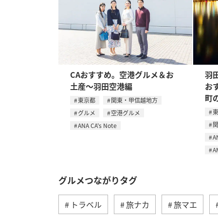
CAおすすめ。空港グルメ＆お
羽
土産〜羽田空港編
お
町
東京都
関東・甲信越地方
グルメ
空港グルメ
ANA CA's Note
A
A
グルメつながりタグ
トラベル
旅ナカ
旅マエ