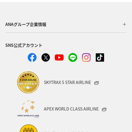
東北地方
ホテル
秋
ANA釣り倶楽部
アメリカ・カナダ・中南米
釣り
ANAグルメマイル
ANAグループ企業情報
福岡県
北陸地方
ANA Mall
アメリカ
SNS公式アカウント
東京都
東南アジア・南アジア
ハワイ
関西地方
家族旅行
四国地方
沖縄
海
宮崎県
ツアー
東アジア
空港グルメ
愛知県
SKYTRAX 5 STAR AIRLINE
マイルを貯める
秋田県
兵庫県
大阪府
春
東海地方
石川県
ANAマイレージクラブ
APEX WORLD CLASS AIRLINE
オーストラリア
京都府
中国地方
神奈川県
ワイン
山形県
宮城県
ホノルル