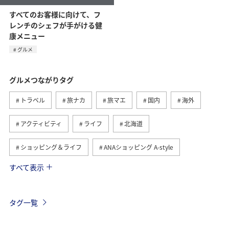
すべてのお客様に向けて、フ
レンチのシェフが手がける健
康メニュー
グルメ
グルメつながりタグ
トラベル
旅ナカ
旅マエ
国内
海外
アクティビティ
ライフ
北海道
ショッピング＆ライフ
ANAショッピング A-style
すべて表示
ヨーロッパ
日常
趣味
夏
冬
ANAのふるさと納税
歴史・文化・芸術
自然・植物
タグ一覧
温泉
九州地方
関東・甲信越地方
旅アト