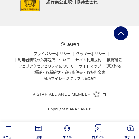
旅行業公正取引協議会会員
ベトナム
台湾
ドイツ
福島県
徳島県
ANA CA's Note
札幌
三重県
A-style秋特集
AMC会員専用サービス
富山県
高知県
千葉県
JAPAN
プライバシーポリシー
クッキーポリシー
世界遺産
台北
飛行機
タイ
湖
利用者情報の外部送信について
サイト利用規約
推奨環境
ウェブアクセシビリティについて
サイトマップ
運送約款
熊本県
福井県
栃木県
函館
出張グルメ
標識・各種約款・旅行条件書・取扱料金表
ANAマイレージクラブ会員規約
箱根
大分県
フランス
名古屋
年末年始の関西地方の旅行・グルメ
マイルを使う
Copyright ©
ANA・ANA X
香川県
青森県
イタリア
お祭り・イベント
カップル
オセアニア
シドニー
韓国
メニュー
予約
マイル
ログイン
サポート