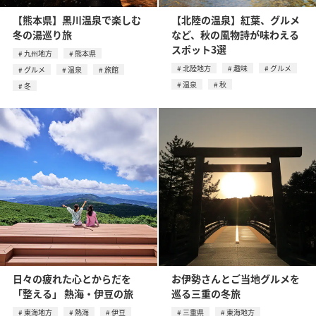
【熊本県】黒川温泉で楽しむ
【北陸の温泉】紅葉、グルメ
冬の湯巡り旅
など、秋の風物詩が味わえる
スポット3選
九州地方
熊本県
北陸地方
趣味
グルメ
グルメ
温泉
旅館
温泉
秋
冬
日々の疲れた心とからだを
お伊勢さんとご当地グルメを
「整える」 熱海・伊豆の旅
巡る三重の冬旅
東海地方
熱海
伊豆
三重県
東海地方