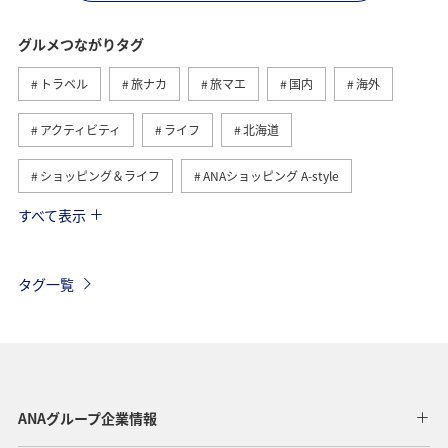
グルメつながりタグ
トラベル
旅ナカ
旅マエ
国内
海外
アクティビティ
ライフ
北海道
ショッピング＆ライフ
ANAショッピング A-style
すべて表示
ヨーロッパ
日常
趣味
夏
冬
ANAのふるさと納税
歴史・文化・芸術
自然・植物
タグ一覧
温泉
九州地方
関東・甲信越地方
旅アト
東北地方
ホテル
秋
ANA釣り倶楽部
アメリカ・カナダ・中南米
釣り
ANAグルメマイル
ANAグループ企業情報