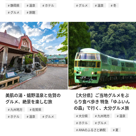
静岡県
温泉
ホテル
グルメ
温泉
冬
グルメ
旅館
美肌の湯・嬉野温泉と佐賀の
【大分県】ご当地グルメをぶ
グルメ、絶景を楽しむ旅
らり食べ歩き 特急「ゆふいん
の森」で行く、大分グルメ旅
九州地方
佐賀県
大分県
九州地方
温泉
ホテル
温泉
グルメ
ホテル
グルメ
ANAのふるさと納税
夏