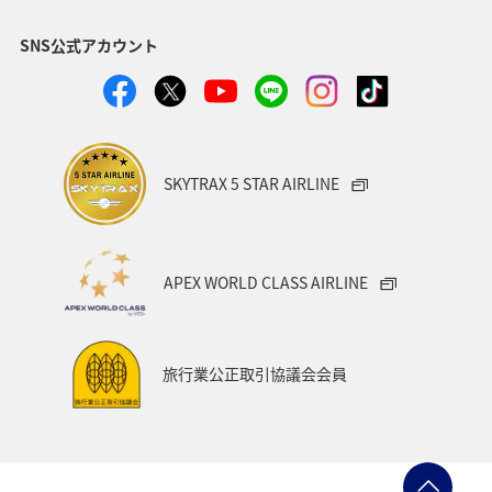
福岡県
北陸地方
ANA Mall
アメリカ
SNS公式アカウント
東京都
東南アジア・南アジア
ハワイ
関西地方
家族旅行
四国地方
沖縄
海
宮崎県
ツアー
東アジア
空港グルメ
愛知県
SKYTRAX 5 STAR AIRLINE
マイルを貯める
秋田県
兵庫県
大阪府
春
東海地方
石川県
ANAマイレージクラブ
APEX WORLD CLASS AIRLINE
オーストラリア
京都府
中国地方
神奈川県
ワイン
山形県
宮城県
ホノルル
旅行業公正取引協議会会員
ベトナム
台湾
ドイツ
福島県
徳島県
ANA CA's Note
札幌
三重県
A-style秋特集