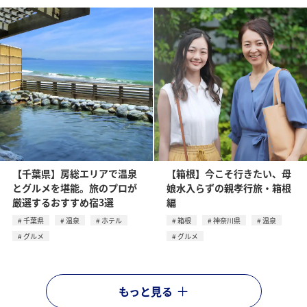
【千葉県】房総エリアで温泉
【箱根】今こそ行きたい、母
とグルメを堪能。旅のプロが
娘水入らずの親孝行旅・箱根
厳選するおすすめ宿3選
編
千葉県
温泉
ホテル
箱根
神奈川県
温泉
グルメ
グルメ
もっと見る