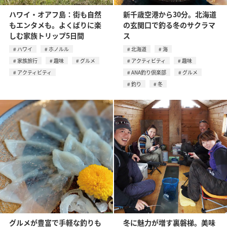
ハワイ・オアフ島：街も自然
新千歳空港から30分。北海道
もエンタメも。よくばりに楽
の玄関口で釣る冬のサクラマ
しむ家族トリップ5日間
ス
ハワイ
ホノルル
北海道
海
家族旅行
趣味
グルメ
アクティビティ
趣味
アクティビティ
ANA釣り倶楽部
グルメ
釣り
冬
グルメが豊富で手軽な釣りも
冬に魅力が増す裏磐梯。美味