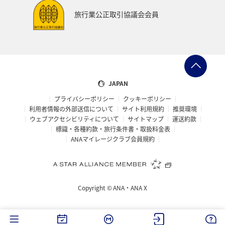
ワイン
山形県
宮城県
ホノルル
旅行業公正取引協議会会員
ベトナム
台湾
ドイツ
福島県
徳島県
ANA CA's Note
札幌
三重県
A-style秋特集
AMC会員専用サービス
富山県
高知県
千葉県
JAPAN
プライバシーポリシー
クッキーポリシー
世界遺産
台北
飛行機
タイ
湖
利用者情報の外部送信について
サイト利用規約
推奨環境
ウェブアクセシビリティについて
サイトマップ
運送約款
熊本県
福井県
栃木県
函館
出張グルメ
標識・各種約款・旅行条件書・取扱料金表
ANAマイレージクラブ会員規約
箱根
大分県
フランス
名古屋
年末年始の関西地方の旅行・グルメ
マイルを使う
Copyright ©
ANA・ANA X
香川県
青森県
イタリア
お祭り・イベント
カップル
オセアニア
シドニー
韓国