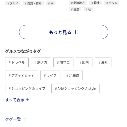
北陸地方
趣味
グルメ
グルメ
自然・植物
秋
温泉
秋
もっと見る
グルメつながりタグ
トラベル
旅ナカ
旅マエ
国内
海外
アクティビティ
ライフ
北海道
ショッピング＆ライフ
ANAショッピング A-style
すべて表示
ヨーロッパ
日常
趣味
夏
冬
ANAのふるさと納税
歴史・文化・芸術
自然・植物
タグ一覧