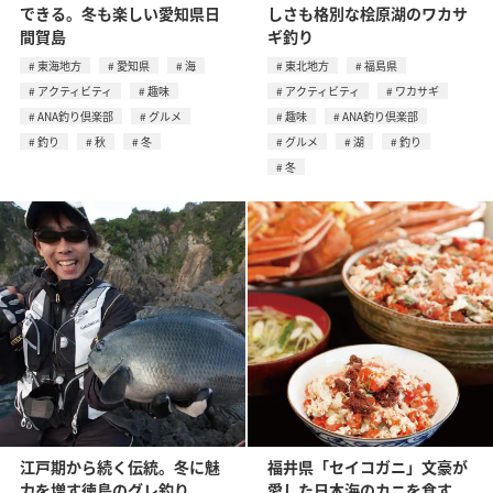
できる。冬も楽しい愛知県日
しさも格別な桧原湖のワカサ
間賀島
ギ釣り
東海地方
愛知県
海
東北地方
福島県
アクティビティ
趣味
アクティビティ
ワカサギ
ANA釣り倶楽部
グルメ
趣味
ANA釣り倶楽部
釣り
秋
冬
グルメ
湖
釣り
冬
江戸期から続く伝統。冬に魅
福井県「セイコガニ」文豪が
力を増す徳島のグレ釣り
愛した日本海のカニを食す