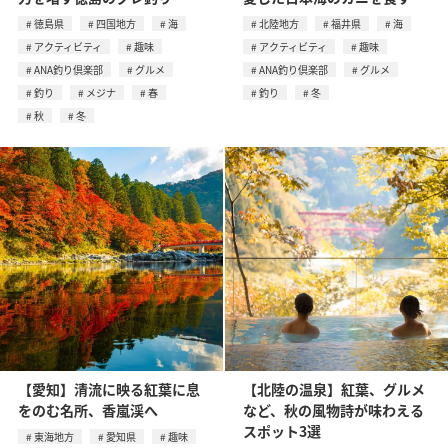
徳島県
四国地方
海
北陸地方
福井県
海
アクティビティ
趣味
アクティビティ
趣味
ANA釣り倶楽部
グルメ
ANA釣り倶楽部
グルメ
釣り
メジナ
春
釣り
冬
秋
冬
【愛知】清流に映る紅葉に息
【北陸の温泉】紅葉、グルメ
をのむ名所、⾹嵐渓へ
など、秋の風物詩が味わえる
スポット3選
東海地方
愛知県
趣味