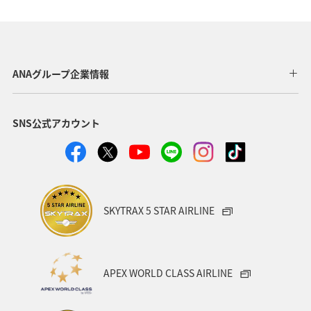
温泉
九州地方
関東・甲信越地方
旅アト
東北地方
ホテル
秋
ANA釣り倶楽部
アメリカ・カナダ・中南米
釣り
ANAグルメマイル
ANAグループ企業情報
福岡県
北陸地方
ANA Mall
アメリカ
SNS公式アカウント
東京都
東南アジア・南アジア
ハワイ
関西地方
家族旅行
四国地方
沖縄
海
宮崎県
ツアー
東アジア
空港グルメ
愛知県
SKYTRAX 5 STAR AIRLINE
マイルを貯める
秋田県
兵庫県
大阪府
春
東海地方
石川県
ANAマイレージクラブ
APEX WORLD CLASS AIRLINE
オーストラリア
京都府
中国地方
神奈川県