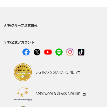
温泉
九州地方
関東・甲信越地方
旅アト
東北地方
ホテル
秋
ANA釣り倶楽部
アメリカ・カナダ・中南米
釣り
ANAグルメマイル
ANAグループ企業情報
福岡県
北陸地方
ANA Mall
アメリカ
SNS公式アカウント
東京都
東南アジア・南アジア
ハワイ
関西地方
家族旅行
四国地方
沖縄
海
宮崎県
ツアー
東アジア
空港グルメ
愛知県
SKYTRAX 5 STAR AIRLINE
マイルを貯める
秋田県
兵庫県
大阪府
春
東海地方
石川県
ANAマイレージクラブ
APEX WORLD CLASS AIRLINE
オーストラリア
京都府
中国地方
神奈川県