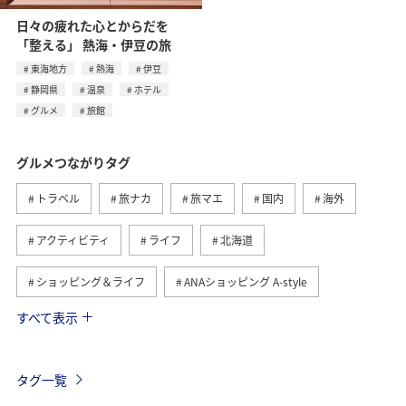
日々の疲れた心とからだを
「整える」 熱海・伊豆の旅
東海地方
熱海
伊豆
静岡県
温泉
ホテル
グルメ
旅館
グルメつながりタグ
トラベル
旅ナカ
旅マエ
国内
海外
アクティビティ
ライフ
北海道
ショッピング＆ライフ
ANAショッピング A-style
すべて表示
ヨーロッパ
日常
趣味
夏
冬
ANAのふるさと納税
歴史・文化・芸術
自然・植物
タグ一覧