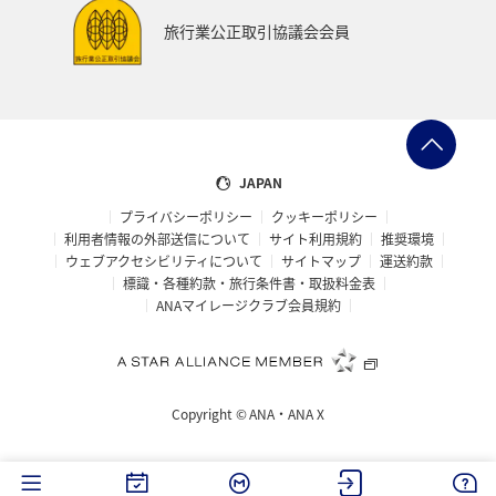
ワイン
山形県
宮城県
ホノルル
旅行業公正取引協議会会員
ベトナム
台湾
ドイツ
福島県
徳島県
ANA CA's Note
札幌
三重県
A-style秋特集
AMC会員専用サービス
富山県
高知県
千葉県
JAPAN
プライバシーポリシー
クッキーポリシー
世界遺産
台北
飛行機
タイ
湖
利用者情報の外部送信について
サイト利用規約
推奨環境
ウェブアクセシビリティについて
サイトマップ
運送約款
熊本県
福井県
栃木県
函館
出張グルメ
標識・各種約款・旅行条件書・取扱料金表
ANAマイレージクラブ会員規約
箱根
大分県
フランス
名古屋
年末年始の関西地方の旅行・グルメ
マイルを使う
Copyright ©
ANA・ANA X
香川県
青森県
イタリア
お祭り・イベント
カップル
オセアニア
シドニー
韓国