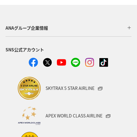
東北地方
ホテル
秋
ANA釣り倶楽部
アメリカ・カナダ・中南米
釣り
ANAグルメマイル
ANAグループ企業情報
福岡県
北陸地方
ANA Mall
アメリカ
SNS公式アカウント
東京都
東南アジア・南アジア
ハワイ
関西地方
家族旅行
四国地方
沖縄
海
宮崎県
ツアー
東アジア
空港グルメ
愛知県
SKYTRAX 5 STAR AIRLINE
マイルを貯める
秋田県
兵庫県
大阪府
春
東海地方
石川県
ANAマイレージクラブ
APEX WORLD CLASS AIRLINE
オーストラリア
京都府
中国地方
神奈川県
ワイン
山形県
宮城県
ホノルル