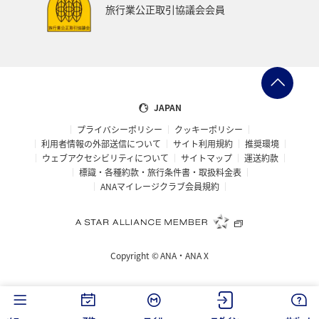
旅行業公正取引協議会会員
ベトナム
台湾
ドイツ
福島県
徳島県
ANA CA's Note
札幌
三重県
A-style秋特集
AMC会員専用サービス
富山県
高知県
千葉県
JAPAN
プライバシーポリシー
クッキーポリシー
世界遺産
台北
飛行機
タイ
湖
利用者情報の外部送信について
サイト利用規約
推奨環境
ウェブアクセシビリティについて
サイトマップ
運送約款
熊本県
福井県
栃木県
函館
出張グルメ
標識・各種約款・旅行条件書・取扱料金表
ANAマイレージクラブ会員規約
箱根
大分県
フランス
名古屋
年末年始の関西地方の旅行・グルメ
マイルを使う
Copyright ©
ANA・ANA X
香川県
青森県
イタリア
お祭り・イベント
カップル
オセアニア
シドニー
韓国