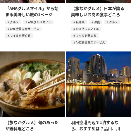
「ANAグルメマイル」から始
【旅なかグルメ】日本が誇る
まる美味しい旅の1ページ
美味しいお肉の食事どころ
グルメ
ANAグルメマイル
兵庫県
沖縄
グルメ
AMC会員専用サービス
ANAグルメマイル
マイルを貯める
マイルを貯める
AMC会員専用サービス
【旅なかグルメ】旬のあった
羽田空港周辺で1泊するな
か鍋料理どころ
ら、おすすめは？品川、川