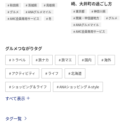
崎、大井町の過ごし方
秋田県
茨城県
鳥取県
東京都
神奈川県
グルメ
ANAグルメマイル
関東・甲信越地方
グルメ
AMC会員専用サービス
冬
ANAグルメマイル
AMC会員専用サービス
グルメつながりタグ
トラベル
旅ナカ
旅マエ
国内
海外
アクティビティ
ライフ
北海道
ショッピング＆ライフ
ANAショッピング A-style
すべて表示
ヨーロッパ
日常
趣味
夏
冬
ANAのふるさと納税
歴史・文化・芸術
自然・植物
タグ一覧
温泉
九州地方
関東・甲信越地方
旅アト